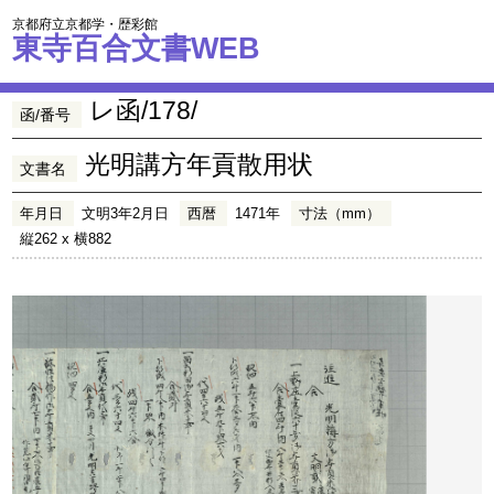
京都府立京都学・歴彩館
東寺百合文書WEB
レ函/178/
函/番号
光明講方年貢散用状
文書名
年月日
文明3年2月日
西暦
1471年
寸法（mm）
縦262 x 横882