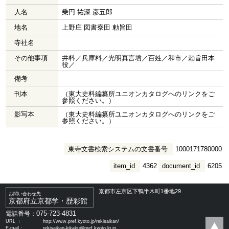
人名
乗円 祐深 彦五郎
地名
上野庄 図書寮田 勅旨田
寺社名
その他事項
井料／兵庫料／光明真言墳／百姓／和市／勅旨田本
役／
備考
刊本
（東大史料編纂所ユニオンカタログへのリンクをご
参照ください。）
影写本
（東大史料編纂所ユニオンカタログへのリンクをご
参照ください。）
東寺文書検索システムの文書番号
1000171780000
item_id
4362
document_id
6205
京都市左京区下鴨半木町1番地29
お問い合わせ先
京都府立京都学・歴彩館
075-723-4831
電話番号：
URL ：
http://www.pref.kyoto.jp/rekisaikan/
E-mail：
rekisaikan-kikaku@pref.kyoto.lg.jp