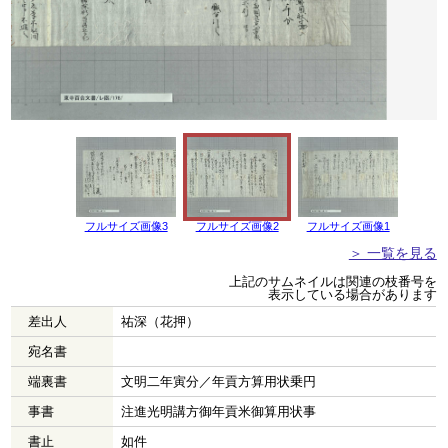
フルサイズ画像3
フルサイズ画像2
フルサイズ画像1
＞ 一覧を見る
上記のサムネイルは関連の枝番号を
表示している場合があります
差出人
祐深（花押）
宛名書
端裏書
文明二年寅分／年貢方算用状乗円
事書
注進光明講方御年貢米御算用状事
書止
如件