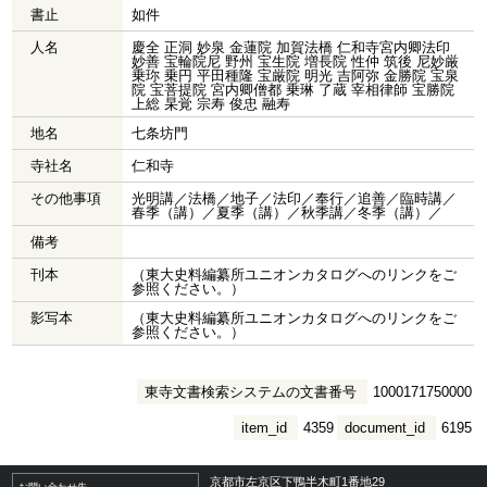
書止
如件
人名
慶全 正洞 妙泉 金蓮院 加賀法橋 仁和寺宮内卿法印
妙善 宝輪院尼 野州 宝生院 増長院 性仲 筑後 尼妙厳
乗珎 乗円 平田種隆 宝厳院 明光 吉阿弥 金勝院 宝泉
院 宝菩提院 宮内卿僧都 乗琳 了蔵 宰相律師 宝勝院
上総 杲覚 宗寿 俊忠 融寿
地名
七条坊門
寺社名
仁和寺
その他事項
光明講／法橋／地子／法印／奉行／追善／臨時講／
春季（講）／夏季（講）／秋季講／冬季（講）／
備考
刊本
（東大史料編纂所ユニオンカタログへのリンクをご
参照ください。）
影写本
（東大史料編纂所ユニオンカタログへのリンクをご
参照ください。）
東寺文書検索システムの文書番号
1000171750000
item_id
4359
document_id
6195
京都市左京区下鴨半木町1番地29