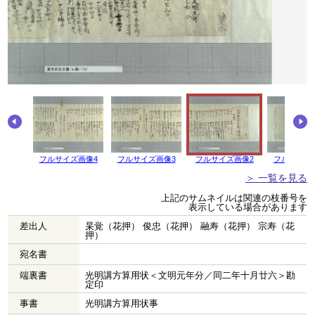
画像5
フルサイズ画像4
フルサイズ画像3
フルサイズ画像2
フルサイズ
＞ 一覧を見る
上記のサムネイルは関連の枝番号を
表示している場合があります
差出人
杲覚（花押） 俊忠（花押） 融寿（花押） 宗寿（花
押）
宛名書
端裏書
光明講方算用状＜文明元年分／同二年十月廿六＞勘
定印
事書
光明講方算用状事