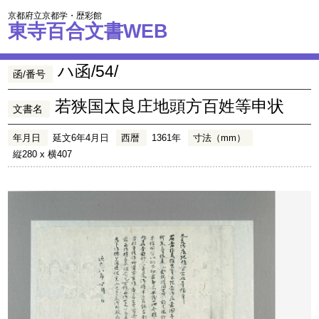
京都府立京都学・歴彩館
東寺百合文書WEB
ハ函/54/
函/番号
若狭国太良庄地頭方百姓等申状
文書名
年月日
延文6年4月日
西暦
1361年
寸法（mm）
縦280 x 横407