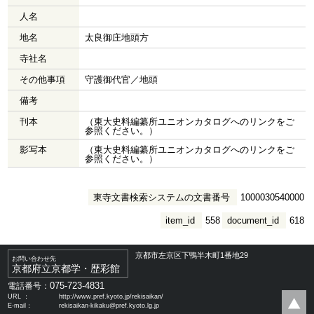
人名
地名
太良御庄地頭方
寺社名
その他事項
守護御代官／地頭
備考
刊本
（東大史料編纂所ユニオンカタログへのリンクをご
参照ください。）
影写本
（東大史料編纂所ユニオンカタログへのリンクをご
参照ください。）
東寺文書検索システムの文書番号
1000030540000
item_id
558
document_id
618
京都市左京区下鴨半木町1番地29
お問い合わせ先
京都府立京都学・歴彩館
075-723-4831
電話番号：
URL ：
http://www.pref.kyoto.jp/rekisaikan/
E-mail：
rekisaikan-kikaku@pref.kyoto.lg.jp