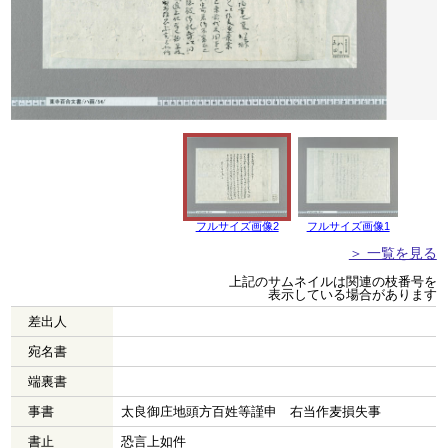
フルサイズ画像2
フルサイズ画像1
＞ 一覧を見る
上記のサムネイルは関連の枝番号を
表示している場合があります
差出人
宛名書
端裏書
事書
太良御庄地頭方百姓等謹申 右当作麦損失事
書止
恐言上如件