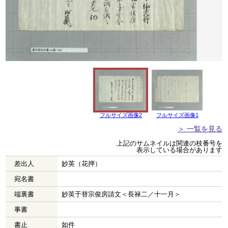
フルサイズ画像2
フルサイズ画像1
＞ 一覧を見る
上記のサムネイルは関連の枝番号を
表示している場合があります
差出人
妙英（花押）
宛名書
端裏書
妙英于替宗俊房請文＜長禄二／十一月＞
事書
書止
如件