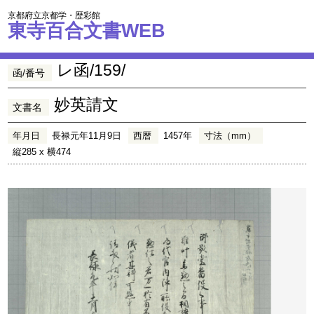
京都府立京都学・歴彩館
東寺百合文書WEB
レ函/159/
函/番号
妙英請文
文書名
年月日
長禄元年11月9日
西暦
1457年
寸法（mm）
縦285 x 横474