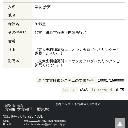
人名
宗俊 妙英
地名
寺社名
御影堂
その他事項
代官／御影堂番役／内陣所役／
備考
刊本
（東大史料編纂所ユニオンカタログへのリンクをご
参照ください。）
影写本
（東大史料編纂所ユニオンカタログへのリンクをご
参照ください。）
東寺文書検索システムの文書番号
1000171590000
item_id
4343
document_id
6175
京都市左京区下鴨半木町1番地29
お問い合わせ先
京都府立京都学・歴彩館
075-723-4831
電話番号：
URL ：
http://www.pref.kyoto.jp/rekisaikan/
E-mail：
rekisaikan-kikaku@pref.kyoto.lg.jp