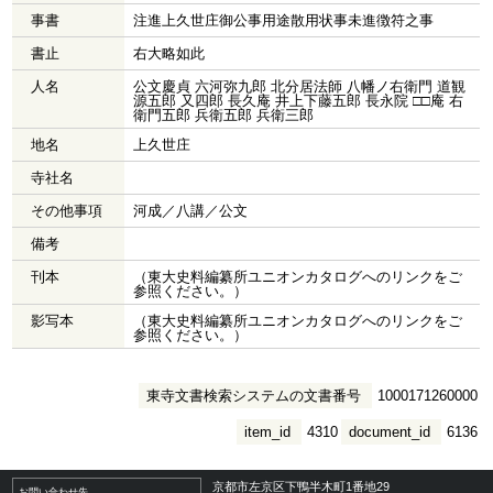
事書
注進上久世庄御公事用途散用状事未進徴符之事
書止
右大略如此
人名
公文慶貞 六河弥九郎 北分居法師 八幡ノ右衛門 道観
源五郎 又四郎 長久庵 井上下藤五郎 長永院 □□庵 右
衛門五郎 兵衛五郎 兵衛三郎
地名
上久世庄
寺社名
その他事項
河成／八講／公文
備考
刊本
（東大史料編纂所ユニオンカタログへのリンクをご
参照ください。）
影写本
（東大史料編纂所ユニオンカタログへのリンクをご
参照ください。）
東寺文書検索システムの文書番号
1000171260000
item_id
4310
document_id
6136
京都市左京区下鴨半木町1番地29
お問い合わせ先