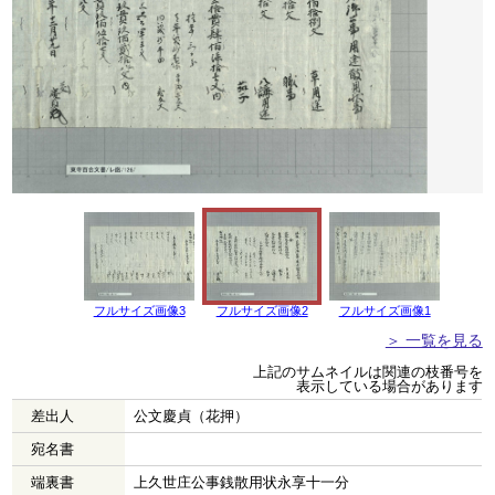
フルサイズ画像3
フルサイズ画像2
フルサイズ画像1
＞ 一覧を見る
上記のサムネイルは関連の枝番号を
表示している場合があります
差出人
公文慶貞（花押）
宛名書
端裏書
上久世庄公事銭散用状永享十一分