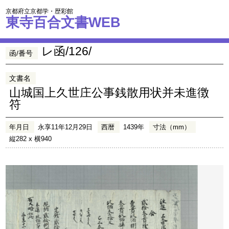
京都府立京都学・歴彩館
東寺百合文書WEB
レ函/126/
函/番号
文書名
山城国上久世庄公事銭散用状并未進徴
符
年月日
永享11年12月29日
西暦
1439年
寸法（mm）
縦282 x 横940