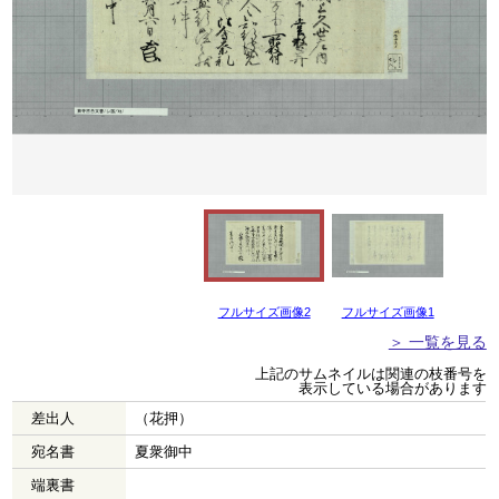
フルサイズ画像2
フルサイズ画像1
＞ 一覧を見る
上記のサムネイルは関連の枝番号を
表示している場合があります
差出人
（花押）
宛名書
夏衆御中
端裏書