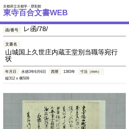
京都府立京都学・歴彩館
東寺百合文書WEB
レ函/78/
函/番号
文書名
山城国上久世庄内蔵王堂別当職等宛行
状
年月日
永徳3年6月6日
西暦
1383年
寸法（mm）
縦312 x 横509