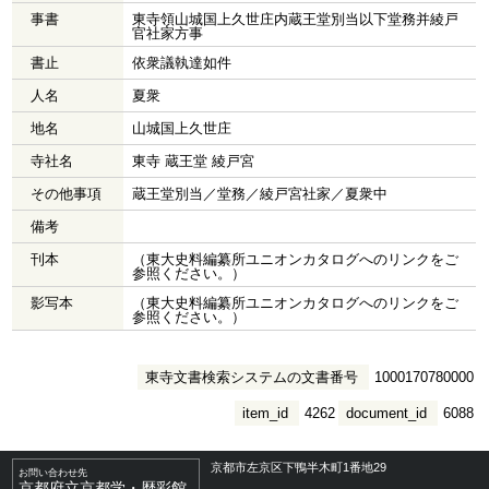
事書
東寺領山城国上久世庄内蔵王堂別当以下堂務并綾戸
官社家方事
書止
依衆議執達如件
人名
夏衆
地名
山城国上久世庄
寺社名
東寺 蔵王堂 綾戸宮
その他事項
蔵王堂別当／堂務／綾戸宮社家／夏衆中
備考
刊本
（東大史料編纂所ユニオンカタログへのリンクをご
参照ください。）
影写本
（東大史料編纂所ユニオンカタログへのリンクをご
参照ください。）
東寺文書検索システムの文書番号
1000170780000
item_id
4262
document_id
6088
京都市左京区下鴨半木町1番地29
お問い合わせ先
京都府立京都学・歴彩館