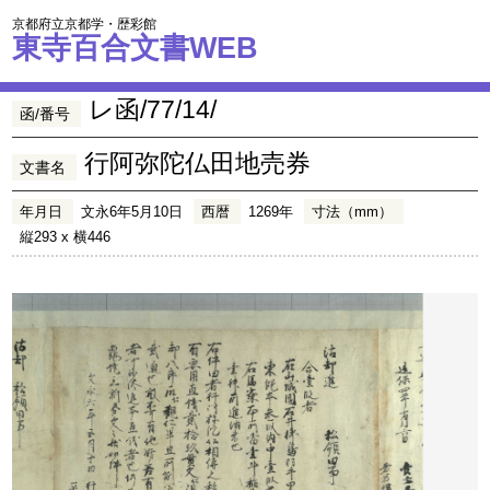
京都府立京都学・歴彩館
東寺百合文書WEB
レ函/77/14/
函/番号
行阿弥陀仏田地売券
文書名
年月日
文永6年5月10日
西暦
1269年
寸法（mm）
縦293 x 横446