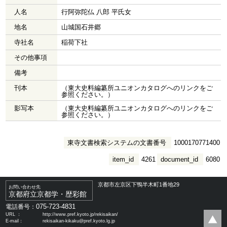
人名
行阿弥陀仏 八郎 平氏女
地名
山城国石井郷
寺社名
稲荷下社
その他事項
備考
刊本
（東大史料編纂所ユニオンカタログへのリンクをご
参照ください。）
影写本
（東大史料編纂所ユニオンカタログへのリンクをご
参照ください。）
東寺文書検索システムの文書番号
1000170771400
item_id
4261
document_id
6080
京都市左京区下鴨半木町1番地29
お問い合わせ先
京都府立京都学・歴彩館
075-723-4831
電話番号：
URL ：
http://www.pref.kyoto.jp/rekisaikan/
E-mail：
rekisaikan-kikaku@pref.kyoto.lg.jp