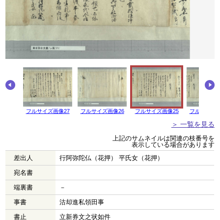
画像28
フルサイズ画像27
フルサイズ画像26
フルサイズ画像25
フルサイズ画
＞ 一覧を見る
上記のサムネイルは関連の枝番号を
表示している場合があります
差出人
行阿弥陀仏（花押） 平氏女（花押）
宛名書
端裏書
－
事書
沽却進私領田事
書止
立新券文之状如件