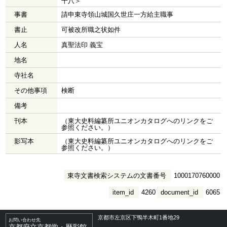
十八＞
事書
請申東寺領山城国久世庄一方給主職事
書止
可被改所職之状如件
人名
真聖法印 義宝
地名
寺社名
その他事項
検断
備考
刊本
（東大史料編纂所ユニオンカタログへのリンクをご
参照ください。）
影写本
（東大史料編纂所ユニオンカタログへのリンクをご
参照ください。）
東寺文書検索システムの文書番号
1000170760000
item_id
4260
document_id
6065
京都市左京区下鴨半木町1番地29
お問い合わせ先