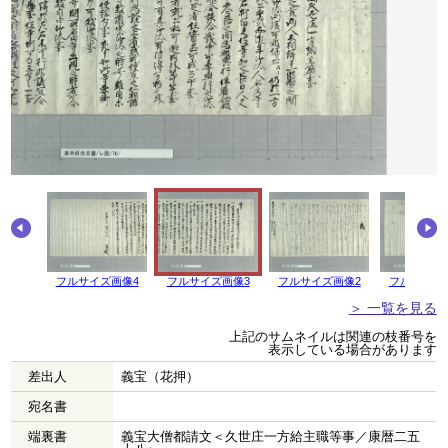
フルサイズ画像4
フルサイズ画像3
フルサイズ画像2
フルサイズ
＞ 一覧を見る
上記のサムネイルは関連の枝番号を
表示している場合があります
差出人
義宝（花押）
宛名書
端裏書
義宝大僧都請文＜久世庄一方給主職等事／康暦二五