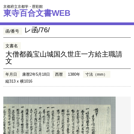
京都府立京都学・歴彩館
東寺百合文書WEB
レ函/76/
函/番号
文書名
大僧都義宝山城国久世庄一方給主職請
文
年月日
康暦2年5月18日
西暦
1380年
寸法（mm）
縦313 x 横1016