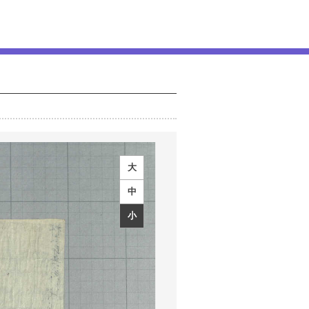
大
中
小