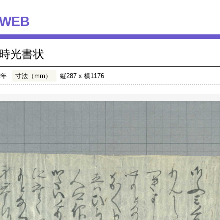
WEB
時光書状
2年
寸法（mm）
縦287 x 横1176