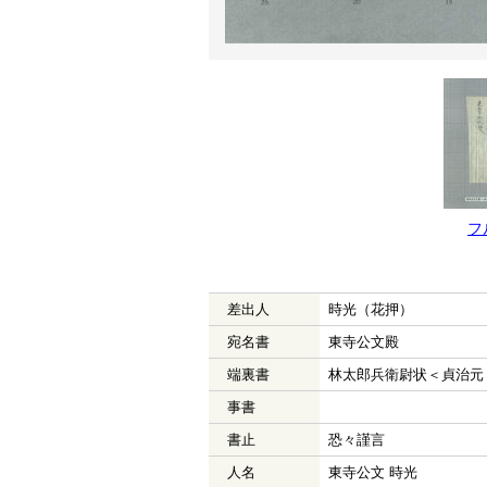
フ
差出人
時光（花押）
宛名書
東寺公文殿
端裏書
林太郎兵衛尉状＜貞治元
事書
書止
恐々謹言
人名
東寺公文 時光