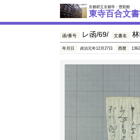
京都府立京都学・歴彩館
東寺百合文書
レ函/69/
林
函/番号
文書名
年月日
貞治元年12月27日
西暦
136