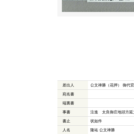
差出人
公文禅勝（花押） 御代
宛名書
端裏書
事書
注進 太良御庄地頭方延
書止
状如件
人名
隆祐 公文禅勝