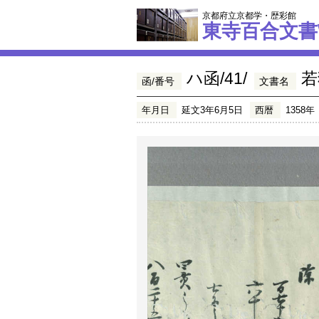
京都府立京都学・歴彩館
東寺百合文書
ハ函/41/
若
函/番号
文書名
年月日
延文3年6月5日
西暦
1358年