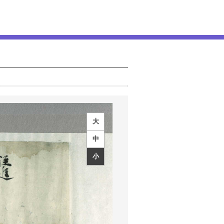
大
中
小