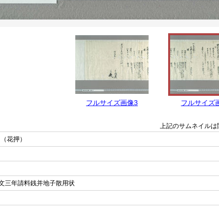
フルサイズ画像3
フルサイズ
上記のサムネイルは
官（花押）
文三年請料銭并地子散用状