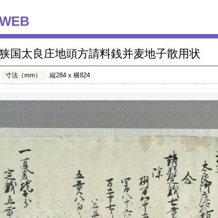
WEB
狭国太良庄地頭方請料銭并麦地子散用状
寸法（mm）
縦284 x 横824