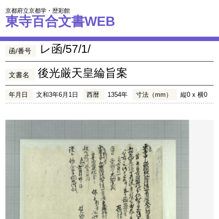
京都府立京都学・歴彩館
東寺百合文書WEB
レ函/57/1/
函/番号
後光厳天皇綸旨案
文書名
年月日
文和3年6月1日
西暦
1354年
寸法（mm）
縦0 x 横0