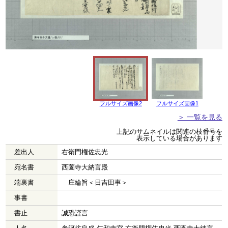
フルサイズ画像2
フルサイズ画像1
＞ 一覧を見る
上記のサムネイルは関連の枝番号を
表示している場合があります
差出人
右衛門権佐忠光
宛名書
西薗寺大納言殿
端裏書
庄綸旨＜日吉田事＞
事書
書止
誠恐謹言