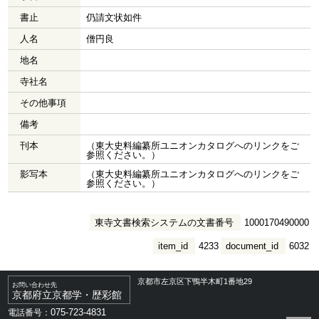
書止
仍請文状如件
人名
僧円良
地名
寺社名
その他事項
備考
刊本
（東大史料編纂所ユニオンカタログへのリンクをご
参照ください。）
影写本
（東大史料編纂所ユニオンカタログへのリンクをご
参照ください。）
東寺文書検索システムの文書番号
1000170490000
item_id
4233
document_id
6032
京都市左京区下鴨半木町1番地29
お問い合わせ先
京都府立京都学・歴彩館
075-723-4831
電話番号：