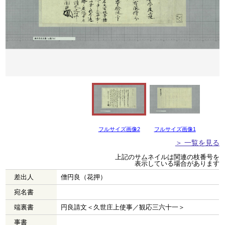
フルサイズ画像2
フルサイズ画像1
＞ 一覧を見る
上記のサムネイルは関連の枝番号を
表示している場合があります
差出人
僧円良（花押）
宛名書
端裏書
円良請文＜久世庄上使事／観応三六十一＞
事書