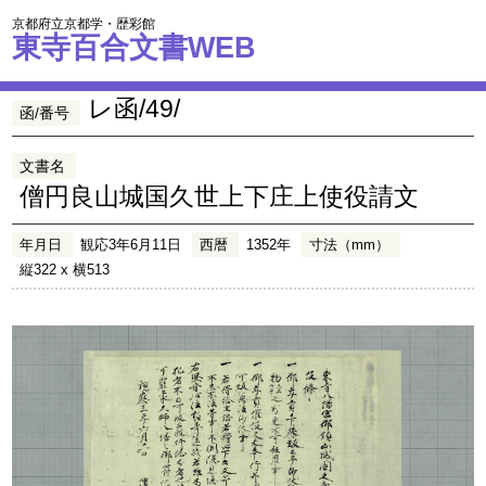
京都府立京都学・歴彩館
東寺百合文書WEB
レ函/49/
函/番号
文書名
僧円良山城国久世上下庄上使役請文
年月日
観応3年6月11日
西暦
1352年
寸法（mm）
縦322 x 横513