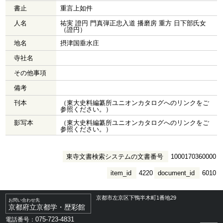
書止
重言上如件
人名
祐実 證円 門真弾正忠入道 播磨房 重方 日下部氏女
（證円）
地名
摂津国垂水庄
寺社名
その他事項
備考
刊本
（東大史料編纂所ユニオンカタログへのリンクをご
参照ください。）
影写本
（東大史料編纂所ユニオンカタログへのリンクをご
参照ください。）
東寺文書検索システムの文書番号
1000170360000
item_id
4220
document_id
6010
京都市左京区下鴨半木町1番地29
お問い合わせ先
京都府立京都学・歴彩館
075-723-4831
電話番号：