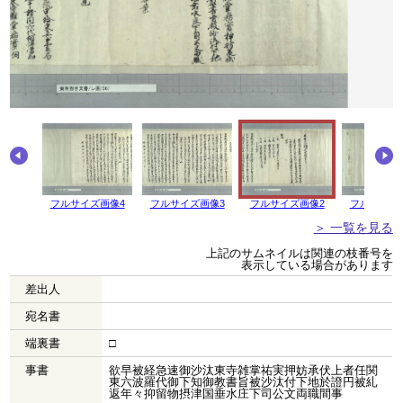
フルサイズ画像4
フルサイズ画像3
フルサイズ画像2
フルサイズ
＞ 一覧を見る
上記のサムネイルは関連の枝番号を
表示している場合があります
差出人
宛名書
端裏書
□
事書
欲早被経急速御沙汰東寺雑掌祐実押妨承伏上者任関
東六波羅代御下知御教書旨被沙汰付下地於證円被糺
返年々抑留物摂津国垂水庄下司公文両職間事