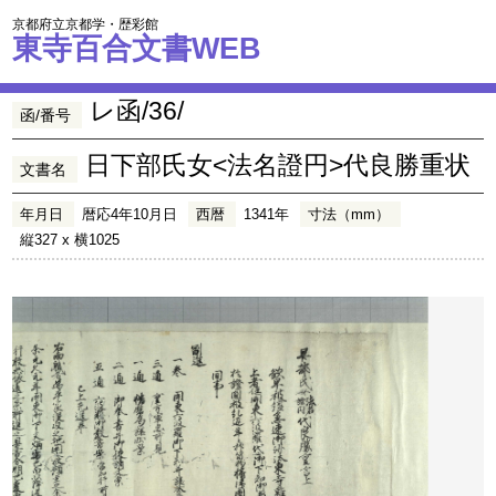
京都府立京都学・歴彩館
東寺百合文書WEB
レ函/36/
函/番号
日下部氏女<法名證円>代良勝重状
文書名
年月日
暦応4年10月日
西暦
1341年
寸法（mm）
縦327 x 横1025