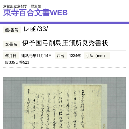
京都府立京都学・歴彩館
東寺百合文書WEB
レ函/33/
函/番号
伊予国弓削島庄預所良秀書状
文書名
年月日
建武元年11月14日
西暦
1334年
寸法（mm）
縦335 x 横523