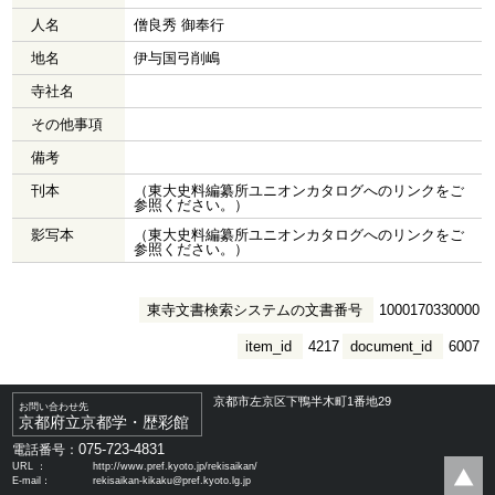
人名
僧良秀 御奉行
地名
伊与国弓削嶋
寺社名
その他事項
備考
刊本
（東大史料編纂所ユニオンカタログへのリンクをご
参照ください。）
影写本
（東大史料編纂所ユニオンカタログへのリンクをご
参照ください。）
東寺文書検索システムの文書番号
1000170330000
item_id
4217
document_id
6007
京都市左京区下鴨半木町1番地29
お問い合わせ先
京都府立京都学・歴彩館
075-723-4831
電話番号：
URL ：
http://www.pref.kyoto.jp/rekisaikan/
E-mail：
rekisaikan-kikaku@pref.kyoto.lg.jp