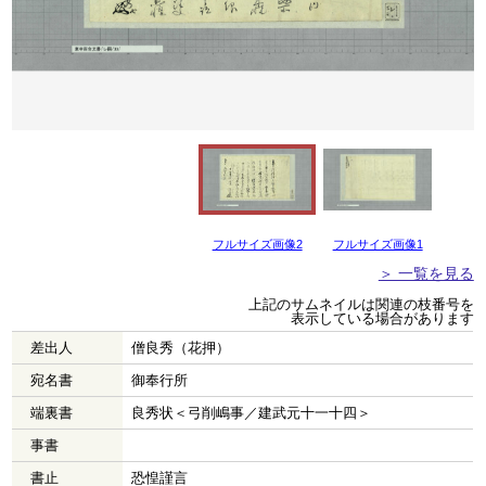
フルサイズ画像2
フルサイズ画像1
＞ 一覧を見る
上記のサムネイルは関連の枝番号を
表示している場合があります
差出人
僧良秀（花押）
宛名書
御奉行所
端裏書
良秀状＜弓削嶋事／建武元十一十四＞
事書
書止
恐惶謹言