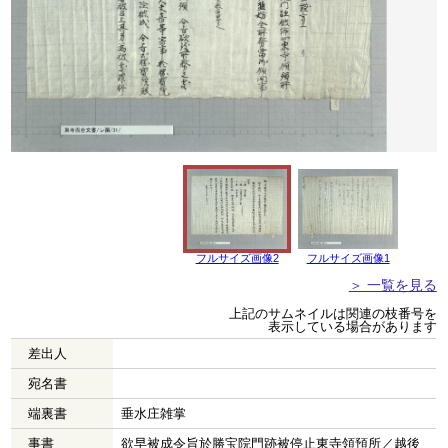
フルサイズ画像2
フルサイズ画像1
＞ 一覧を見る
上記のサムネイルは関連の枝番号を
表示している場合があります
差出人
宛名書
端裏書
垂水庄雑掌
事書
欲早被成令旨於勝宝院門跡被停止東寺領預所／越後