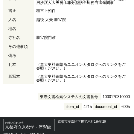
房沙汰人大夫房ホ非分濫妨全所務当御領間事
書止
粗言上如件
人名
越後 大夫 勝宝院
地名
寺社名
勝宝院門跡
その他事項
備考
刊本
（東大史料編纂所ユニオンカタログへのリンクをご
参照ください。）
影写本
（東大史料編纂所ユニオンカタログへのリンクをご
参照ください。）
東寺文書検索システムの文書番号
1000170310000
item_id
4215
document_id
6005
京都市左京区下鴨半木町1番地29
お問い合わせ先
京都府立京都学・歴彩館