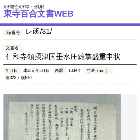
京都府立京都学・歴彩館
東寺百合文書WEB
レ函/31/
函/番号
文書名
仁和寺領摂津国垂水庄雑掌盛重申状
年月日
建武元年5月日
西暦
1334年
寸法（mm）
縦323 x 横510