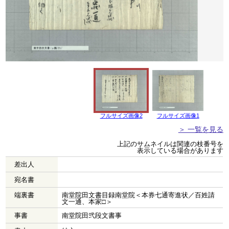
フルサイズ画像2
フルサイズ画像1
＞ 一覧を見る
上記のサムネイルは関連の枝番号を
表示している場合があります
差出人
宛名書
端裏書
南堂院田文書目録南堂院＜本券七通寄進状／百姓請
文一通、本家□＞
事書
南堂院田弐段文書事