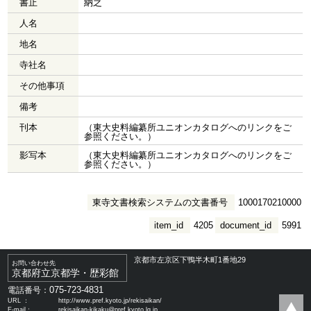
書止
納之
人名
地名
寺社名
その他事項
備考
刊本
（東大史料編纂所ユニオンカタログへのリンクをご
参照ください。）
影写本
（東大史料編纂所ユニオンカタログへのリンクをご
参照ください。）
東寺文書検索システムの文書番号
1000170210000
item_id
4205
document_id
5991
京都市左京区下鴨半木町1番地29
お問い合わせ先
京都府立京都学・歴彩館
075-723-4831
電話番号：
URL ：
http://www.pref.kyoto.jp/rekisaikan/
E-mail：
rekisaikan-kikaku@pref.kyoto.lg.jp