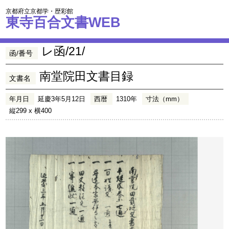
京都府立京都学・歴彩館
東寺百合文書WEB
レ函/21/
函/番号
南堂院田文書目録
文書名
年月日
延慶3年5月12日
西暦
1310年
寸法（mm）
縦299 x 横400