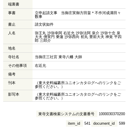
端裏書
事書
立申起請文事 当御庄実御方田畠＊不作河成溝田々
数事
書止
請文状如件
人名
弥王丸 沙弥幸阿 右近允 沙弥法阿 泉介 沙弥十念 泉
大夫 僧実円 乗蓮 沙弥西向 初丸 豊前大夫 禅覚 平四
郎 三郎介
地名
寺社名
当御庄三社宮 東寺八幡 大師
その他事項
右近允
備考
刊本
（東大史料編纂所ユニオンカタログへのリンクをご
参照ください。）
影写本
（東大史料編纂所ユニオンカタログへのリンクをご
参照ください。）
東寺文書検索システムの文書番号
1000030370200
item_id
541
document_id
599