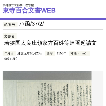
京都府立京都学・歴彩館
東寺百合文書WEB
ハ函/37/2/
函/番号
文書名
若狭国太良庄領家方百姓等連署起請文
年月日
延文元年10月20日
西暦
1356年
寸法（mm）
縦0 x 横0