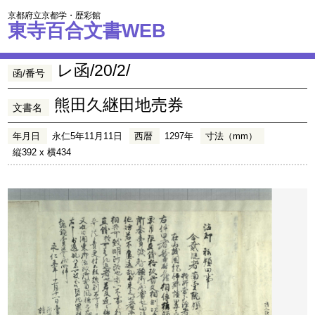
京都府立京都学・歴彩館
東寺百合文書WEB
レ函/20/2/
函/番号
熊田久継田地売券
文書名
年月日
永仁5年11月11日
西暦
1297年
寸法（mm）
縦392 x 横434