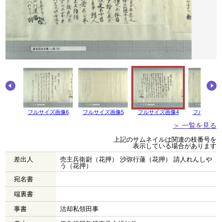
画像7
フルサイズ画像6
フルサイズ画像5
フルサイズ画像4
フルサイズ
＞ 一覧を見る
上記のサムネイルは関連の枝番号を
表示している場合があります
差出人
売主兵衛尉（花押） 沙弥行蓮（花押） 請人れんしや
う（花押）
宛名書
端裏書
事書
沽却私領田事