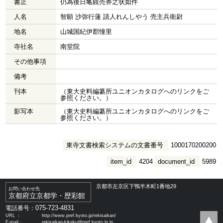
書止
仍為後日亀鏡売券之状如件
人名
智願 沙弥行蓮 請人れんしやう 売主兵衛尉
地名
山城国紀伊郡憧里
寺社名
南堂院
その他事項
備考
刊本
（東大史料編纂所ユニオンカタログへのリンクをご
参照ください。）
影写本
（東大史料編纂所ユニオンカタログへのリンクをご
参照ください。）
東寺文書検索システムの文書番号
1000170200200
item_id
4204
document_id
5989
京都市左京区下鴨半木町1番地29
お問い合わせ先
京都府立京都学・歴彩館
075-723-4831
電話番号：
URL ：
http://www.pref.kyoto.jp/rekisaikan/
E-mail：
rekisaikan-kikaku@pref.kyoto.lg.jp