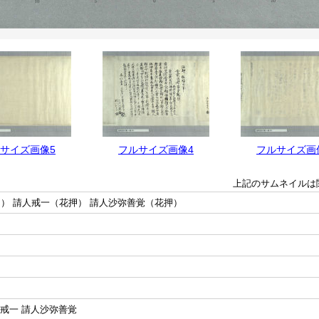
サイズ画像5
フルサイズ画像4
フルサイズ画
上記のサムネイルは
押） 請人戒一（花押） 請人沙弥善覚（花押）
人戒一 請人沙弥善覚