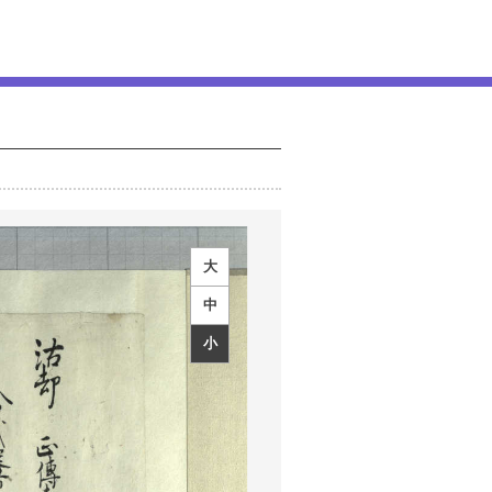
大
中
小