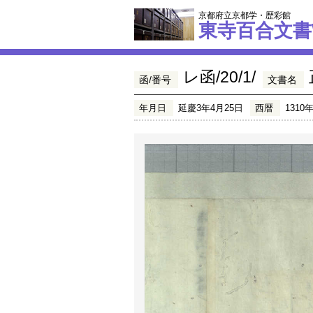
京都府立京都学・歴彩館
東寺百合文書
レ函/20/1/
函/番号
文書名
年月日
延慶3年4月25日
西暦
1310