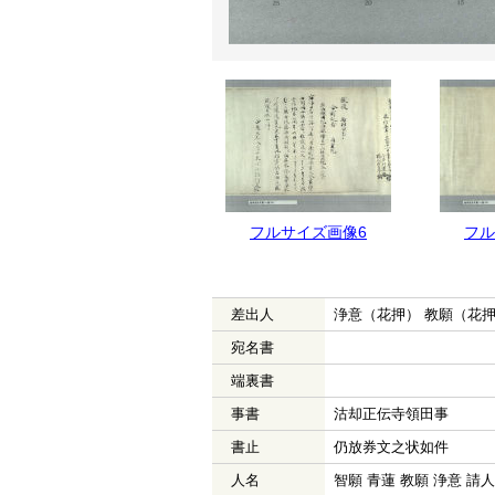
フルサイズ画像7
フルサイズ画像6
フル
差出人
浄意（花押） 教願（花
宛名書
端裏書
事書
沽却正伝寺領田事
書止
仍放券文之状如件
人名
智願 青蓮 教願 浄意 請