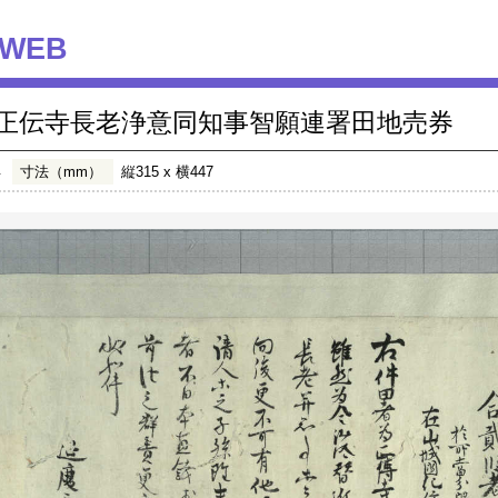
WEB
正伝寺長老浄意同知事智願連署田地売券
年
寸法（mm）
縦315 x 横447