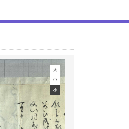
大
中
小