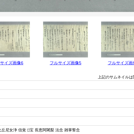
サイズ画像6
フルサイズ画像5
フルサイズ画
上記のサムネイルは
丘尼女浄 信覚 □宝 長恵阿闍梨 法念 雑掌誓念