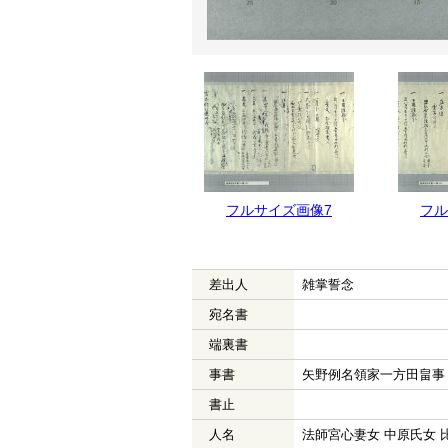
フルサイズ画像8
フルサイズ画像7
フル
差出人
雑掌誓念
宛名書
端裏書
事書
矢野例名領家一方田畠事
書止
人名
法師宮心妻女 中原氏女 比