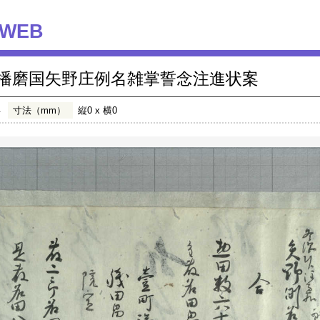
WEB
播磨国矢野庄例名雑掌誓念注進状案
年
寸法（mm）
縦0 x 横0