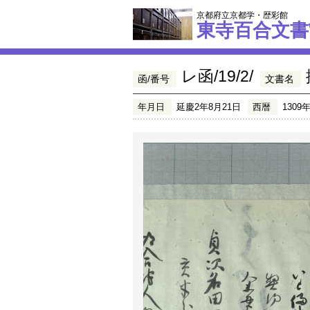
京都府立京都学・歴彩館
東寺百合文書
レ函/19/2/
函/番号
文書名
年月日
延慶2年8月21日
西暦
1309