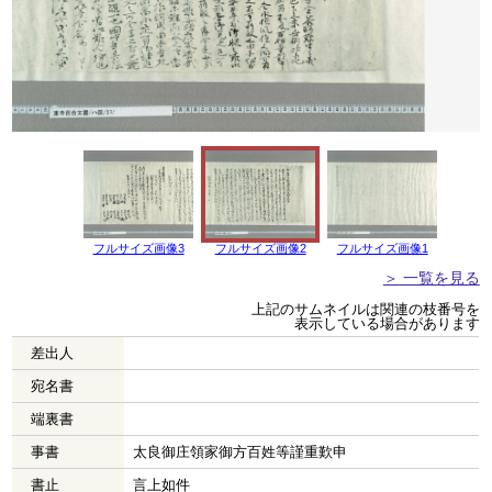
フルサイズ画像3
フルサイズ画像2
フルサイズ画像1
＞ 一覧を見る
上記のサムネイルは関連の枝番号を
表示している場合があります
差出人
宛名書
端裏書
事書
太良御庄領家御方百姓等謹重歎申
書止
言上如件