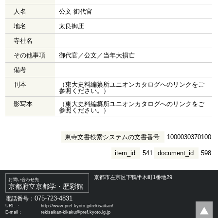
人名
公文 御代官
地名
太良御庄
寺社名
その他事項
御代官／公文／当年大損亡
備考
刊本
（東大史料編纂所ユニオンカタログへのリンクをご
参照ください。）
影写本
（東大史料編纂所ユニオンカタログへのリンクをご
参照ください。）
東寺文書検索システムの文書番号
1000030370100
item_id
541
document_id
598
京都市左京区下鴨半木町1番地29
お問い合わせ先
京都府立京都学・歴彩館
075-723-4831
電話番号：
URL ：
http://www.pref.kyoto.jp/rekisaikan/
E-mail：
rekisaikan-kikaku@pref.kyoto.lg.jp