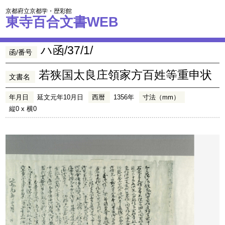
京都府立京都学・歴彩館
東寺百合文書WEB
ハ函/37/1/
函/番号
若狭国太良庄領家方百姓等重申状
文書名
年月日
延文元年10月日
西暦
1356年
寸法（mm）
縦0 x 横0