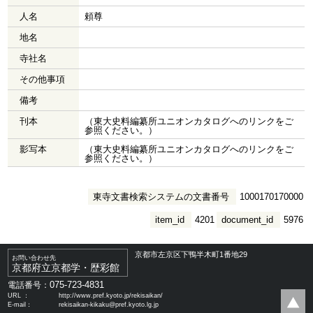
人名
頼尊
地名
寺社名
その他事項
備考
刊本
（東大史料編纂所ユニオンカタログへのリンクをご
参照ください。）
影写本
（東大史料編纂所ユニオンカタログへのリンクをご
参照ください。）
東寺文書検索システムの文書番号
1000170170000
item_id
4201
document_id
5976
京都市左京区下鴨半木町1番地29
お問い合わせ先
京都府立京都学・歴彩館
075-723-4831
電話番号：
URL ：
http://www.pref.kyoto.jp/rekisaikan/
E-mail：
rekisaikan-kikaku@pref.kyoto.lg.jp