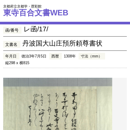
京都府立京都学・歴彩館
東寺百合文書WEB
レ函/17/
函/番号
丹波国大山庄預所頼尊書状
文書名
年月日
徳治3年7月5日
西暦
1308年
寸法（mm）
縦298 x 横815