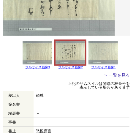
フルサイズ画像3
フルサイズ画像2
フルサイズ画像1
＞ 一覧を見る
上記のサムネイルは関連の枝番号を
表示している場合があります
差出人
頼尊
宛名書
端裏書
－
事書
書止
恐惶謹言