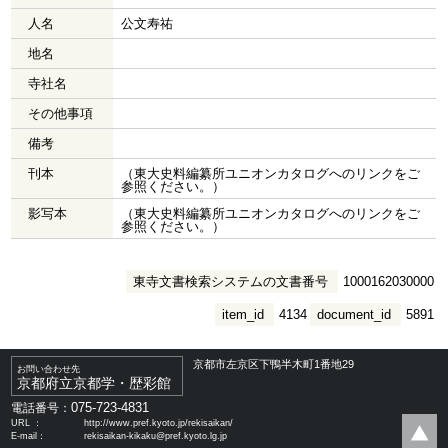
人名
公文寿祐
地名
寺社名
その他事項
備考
刊本
（東大史料編纂所ユニオンカタログへのリンクをご
参照ください。）
影写本
（東大史料編纂所ユニオンカタログへのリンクをご
参照ください。）
東寺文書検索システムの文書番号
1000162030000
item_id
4134
document_id
5891
京都市左京区下鴨半木町1番地29
お問い合わせ先
京都府立京都学・歴彩館
075-723-4831
電話番号：
URL ：
http://www.pref.kyoto.jp/rekisaikan/
E-mail：
rekisaikan-kikaku@pref.kyoto.lg.jp