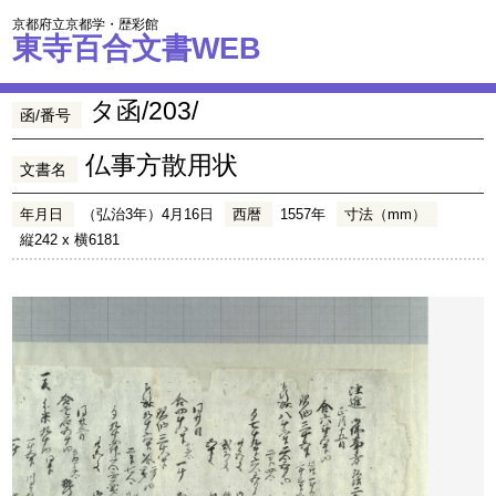
京都府立京都学・歴彩館
東寺百合文書WEB
タ函/203/
函/番号
仏事方散用状
文書名
年月日
（弘治3年）4月16日
西暦
1557年
寸法（mm）
縦242 x 横6181