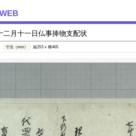
WEB
十二月十一日仏事捧物支配状
年
寸法（mm）
縦253 x 横465