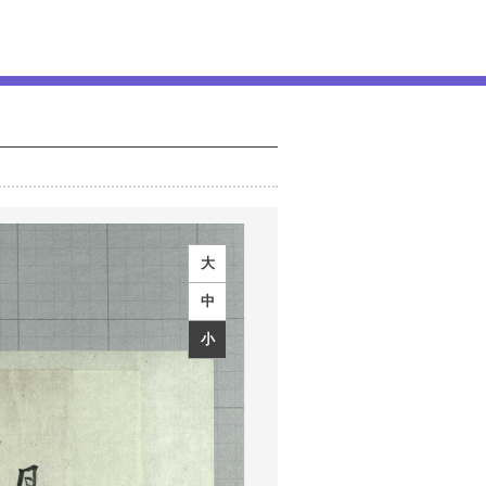
大
中
小