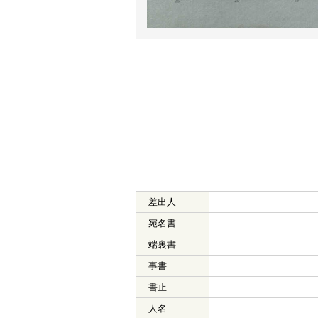
差出人
宛名書
端裏書
事書
書止
人名