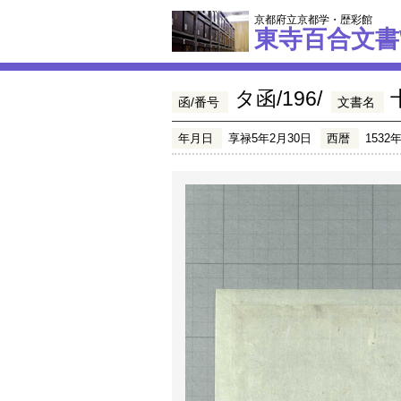
京都府立京都学・歴彩館
東寺百合文書
タ函/196/
函/番号
文書名
年月日
享禄5年2月30日
西暦
1532