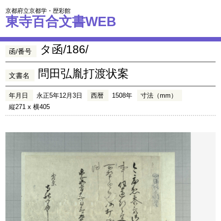
京都府立京都学・歴彩館
東寺百合文書WEB
タ函/186/
函/番号
問田弘胤打渡状案
文書名
年月日
永正5年12月3日
西暦
1508年
寸法（mm）
縦271 x 横405