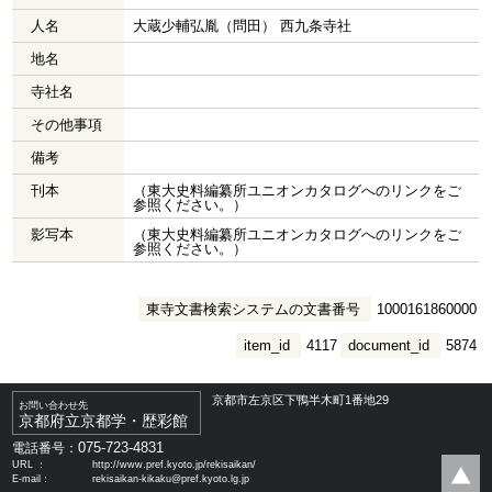
人名
大蔵少輔弘胤（問田） 西九条寺社
地名
寺社名
その他事項
備考
刊本
（東大史料編纂所ユニオンカタログへのリンクをご
参照ください。）
影写本
（東大史料編纂所ユニオンカタログへのリンクをご
参照ください。）
東寺文書検索システムの文書番号
1000161860000
item_id
4117
document_id
5874
京都市左京区下鴨半木町1番地29
お問い合わせ先
京都府立京都学・歴彩館
075-723-4831
電話番号：
URL ：
http://www.pref.kyoto.jp/rekisaikan/
E-mail：
rekisaikan-kikaku@pref.kyoto.lg.jp