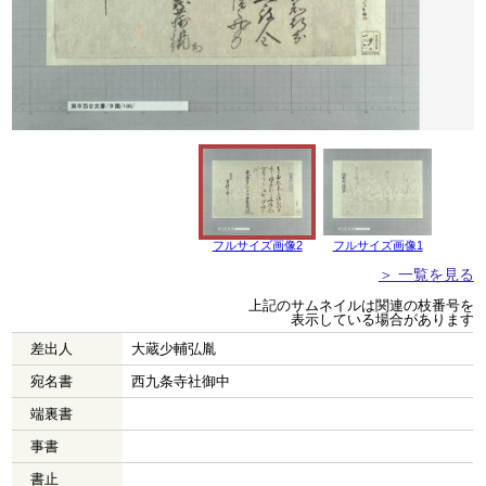
フルサイズ画像2
フルサイズ画像1
＞ 一覧を見る
上記のサムネイルは関連の枝番号を
表示している場合があります
差出人
大蔵少輔弘胤
宛名書
西九条寺社御中
端裏書
事書
書止