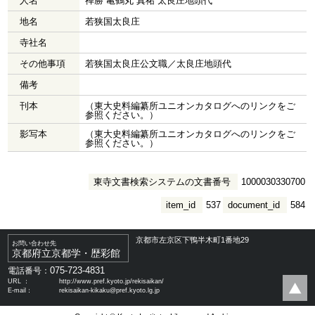
人名
禅勝 亀鶴丸 真祐 太良庄地頭代
地名
若狭国太良庄
寺社名
その他事項
若狭国太良庄公文職／太良庄地頭代
備考
刊本
（東大史料編纂所ユニオンカタログへのリンクをご
参照ください。）
影写本
（東大史料編纂所ユニオンカタログへのリンクをご
参照ください。）
東寺文書検索システムの文書番号
1000030330700
item_id
537
document_id
584
京都市左京区下鴨半木町1番地29
お問い合わせ先
京都府立京都学・歴彩館
075-723-4831
電話番号：
URL ：
http://www.pref.kyoto.jp/rekisaikan/
E-mail：
rekisaikan-kikaku@pref.kyoto.lg.jp