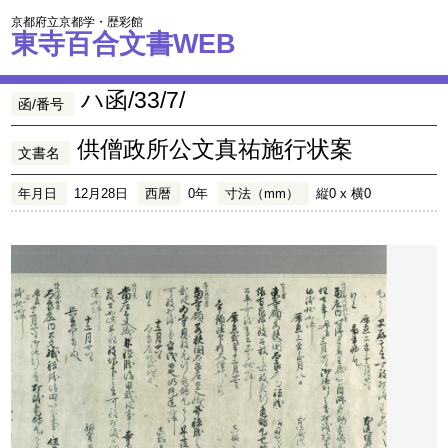
京都府立京都学・歴彩館
東寺百合文書WEB
ハ函/33/7/
函/番号
供僧政所公文真祐施行状案
文書名
年月日
12月28日
西暦
0年
寸法（mm）
縦0 x 横0