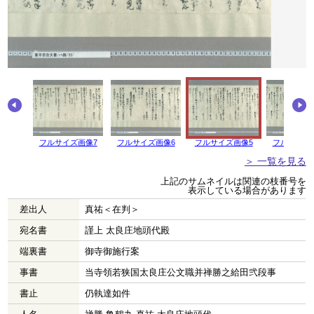
画像8
フルサイズ画像7
フルサイズ画像6
フルサイズ画像5
フルサイズ
＞ 一覧を見る
上記のサムネイルは関連の枝番号を
表示している場合があります
差出人
真祐＜在判＞
宛名書
謹上 太良庄地頭代殿
端裏書
御寺御施行案
事書
当寺領若狭国太良庄公文職并禅勝之給田弐段事
書止
仍執達如件