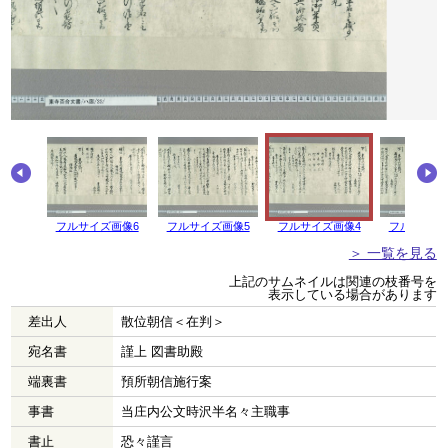
画像7
フルサイズ画像6
フルサイズ画像5
フルサイズ画像4
フルサイズ
＞ 一覧を見る
上記のサムネイルは関連の枝番号を
表示している場合があります
差出人
散位朝信＜在判＞
宛名書
謹上 図書助殿
端裏書
預所朝信施行案
事書
当庄内公文時沢半名々主職事
書止
恐々謹言