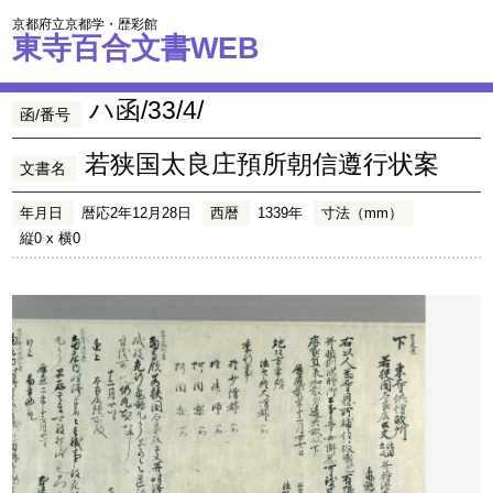
京都府立京都学・歴彩館
東寺百合文書WEB
ハ函/33/4/
函/番号
若狭国太良庄預所朝信遵行状案
文書名
年月日
暦応2年12月28日
西暦
1339年
寸法（mm）
縦0 x 横0