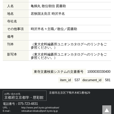
人名
亀鶴丸 散位朝信 図書助
地名
若狭国太良庄 時沢半名
寺社名
その他事項
時沢半名々主職／散位／図書助
備考
刊本
（東大史料編纂所ユニオンカタログへのリンクをご
参照ください。）
影写本
（東大史料編纂所ユニオンカタログへのリンクをご
参照ください。）
東寺文書検索システムの文書番号
1000030330400
item_id
537
document_id
581
京都市左京区下鴨半木町1番地29
お問い合わせ先
京都府立京都学・歴彩館
075-723-4831
電話番号：
URL ：
http://www.pref.kyoto.jp/rekisaikan/
E-mail：
rekisaikan-kikaku@pref.kyoto.lg.jp