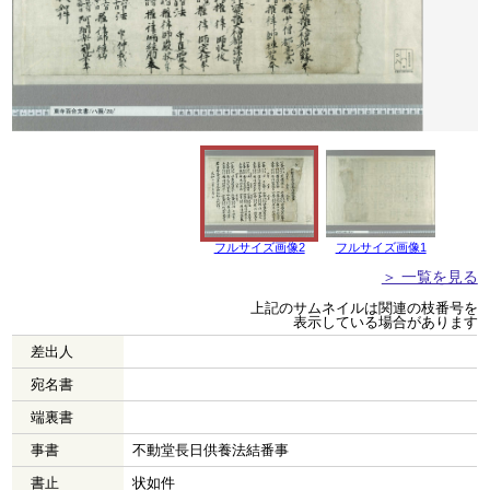
フルサイズ画像2
フルサイズ画像1
＞ 一覧を見る
上記のサムネイルは関連の枝番号を
表示している場合があります
差出人
宛名書
端裏書
事書
不動堂長日供養法結番事
書止
状如件