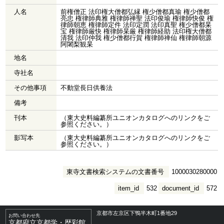
人名
前権僧正 法印権大僧都弘縁 権少僧都真瑜 権少僧都
亮忠 権律師典雅 権律師禅聖 法印俊瑜 権律師快俊 権
律師朝恵 権律師定件 法印定潤 法印真聖 権少僧都杲
宝 権律師厳快 権律師杲厳 権律師経助 法印権大僧都
清我 法印仲我 権少僧都行賀 権律師禅仙 権律師朝源
阿闍梨観杲
地名
寺社名
その他事項
不動堂長日供養法
備考
刊本
（東大史料編纂所ユニオンカタログへのリンクをご
参照ください。）
影写本
（東大史料編纂所ユニオンカタログへのリンクをご
参照ください。）
東寺文書検索システムの文書番号
1000030280000
item_id
532
document_id
572
京都市左京区下鴨半木町1番地29
お問い合わせ先
京都府立京都学・歴彩館