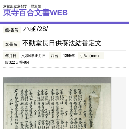
京都府立京都学・歴彩館
東寺百合文書WEB
ハ函/28/
函/番号
不動堂長日供養法結番定文
文書名
年月日
文和4年正月日
西暦
1355年
寸法（mm）
縦322 x 横484