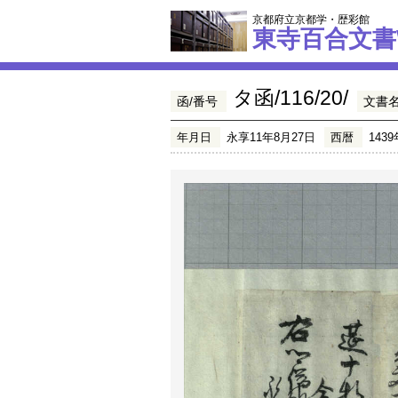
京都府立京都学・歴彩館
東寺百合文書
タ函/116/20/
函/番号
文書
年月日
永享11年8月27日
西暦
1439