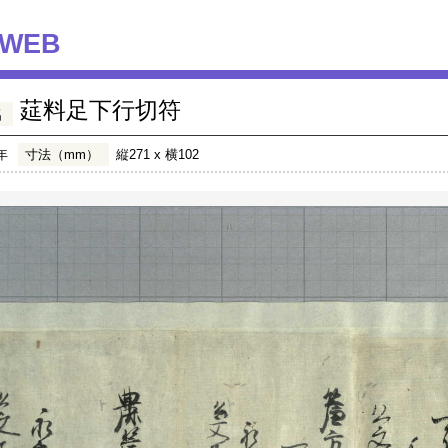
WEB
莚料足下行切符
名
年
寸法（mm）
縦271 x 横102