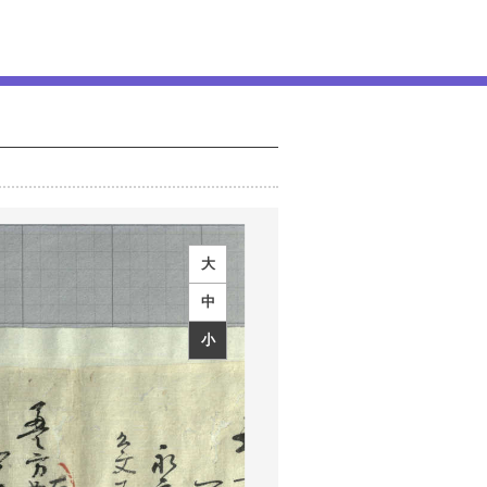
大
中
小