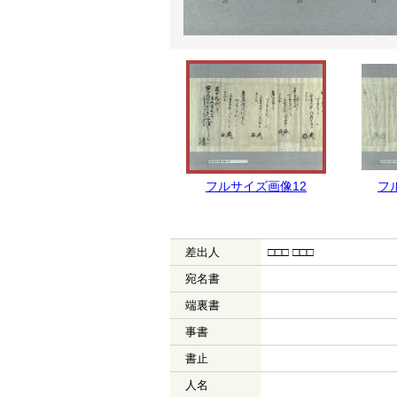
フルサイズ画像12
フ
差出人
□□□ □□□
宛名書
端裏書
事書
書止
人名