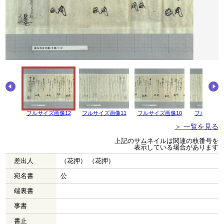
フルサイズ画像12
フルサイズ画像11
フルサイズ画像10
フルサイズ
＞ 一覧を見る
上記のサムネイルは関連の枝番号を
表示している場合があります
差出人
（花押） （花押）
宛名書
公
端裏書
事書
書止