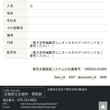
人名
公
地名
寺社名
その他事項
備考
刊本
（東大史料編纂所ユニオンカタログへのリンクをご
参照ください。）
影写本
（東大史料編纂所ユニオンカタログへのリンクをご
参照ください。）
東寺文書検索システムの文書番号
1000161161800
item_id
4047
document_id
5688
京都市左京区下鴨半木町1番地29
お問い合わせ先
京都府立京都学・歴彩館
075-723-4831
電話番号：
URL ：
http://www.pref.kyoto.jp/rekisaikan/
E-mail：
rekisaikan-kikaku@pref.kyoto.lg.jp