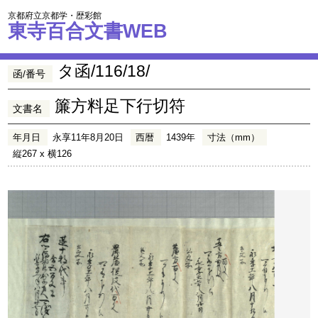
京都府立京都学・歴彩館
東寺百合文書WEB
タ函/116/18/
函/番号
簾方料足下行切符
文書名
年月日
永享11年8月20日
西暦
1439年
寸法（mm）
縦267 x 横126