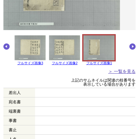
画像4
フルサイズ画像3
フルサイズ画像2
フルサイズ画像1
＞ 一覧を見る
上記のサムネイルは関連の枝番号を
表示している場合があります
差出人
宛名書
端裏書
事書
書止