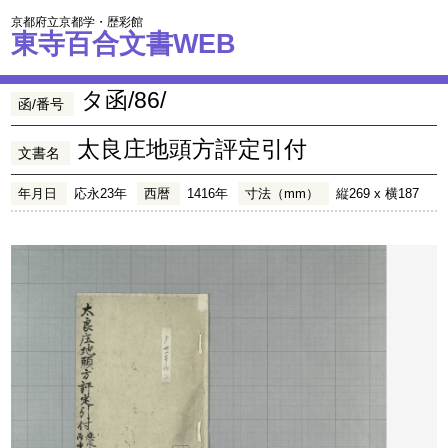
京都府立京都学・歴彩館
東寺百合文書WEB
タ函/86/
函/番号
太良庄地頭方評定引付
文書名
年月日
応永23年
西暦
1416年
寸法（mm）
縦269 x 横187