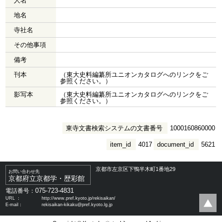
人名
地名
寺社名
その他事項
備考
刊本
（東大史料編纂所ユニオンカタログへのリンクをご
参照ください。）
影写本
（東大史料編纂所ユニオンカタログへのリンクをご
参照ください。）
東寺文書検索システムの文書番号
1000160860000
item_id
4017
document_id
5621
京都市左京区下鴨半木町1番地29
お問い合わせ先
京都府立京都学・歴彩館
075-723-4831
電話番号：
URL ：
http://www.pref.kyoto.jp/rekisaikan/
E-mail：
rekisaikan-kikaku@pref.kyoto.lg.jp