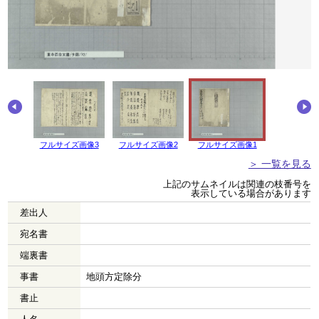
画像4
フルサイズ画像3
フルサイズ画像2
フルサイズ画像1
＞ 一覧を見る
上記のサムネイルは関連の枝番号を
表示している場合があります
差出人
宛名書
端裏書
事書
地頭方定除分
書止