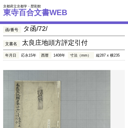
京都府立京都学・歴彩館
東寺百合文書WEB
タ函/72/
函/番号
太良庄地頭方評定引付
文書名
年月日
応永15年
西暦
1408年
寸法（mm）
縦287 x 横235