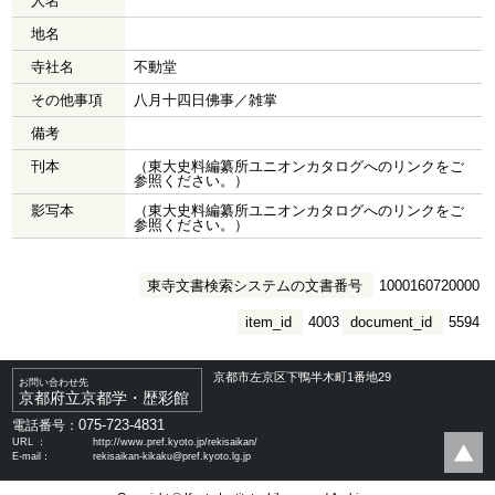
人名
地名
寺社名
不動堂
その他事項
八月十四日佛事／雑掌
備考
刊本
（東大史料編纂所ユニオンカタログへのリンクをご
参照ください。）
影写本
（東大史料編纂所ユニオンカタログへのリンクをご
参照ください。）
東寺文書検索システムの文書番号
1000160720000
item_id
4003
document_id
5594
京都市左京区下鴨半木町1番地29
お問い合わせ先
京都府立京都学・歴彩館
075-723-4831
電話番号：
URL ：
http://www.pref.kyoto.jp/rekisaikan/
E-mail：
rekisaikan-kikaku@pref.kyoto.lg.jp