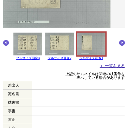
画像4
フルサイズ画像3
フルサイズ画像2
フルサイズ画像1
＞ 一覧を見る
上記のサムネイルは関連の枝番号を
表示している場合があります
差出人
宛名書
端裏書
事書
書止