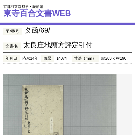
京都府立京都学・歴彩館
東寺百合文書WEB
タ函/69/
函/番号
太良庄地頭方評定引付
文書名
年月日
応永14年
西暦
1407年
寸法（mm）
縦283 x 横196