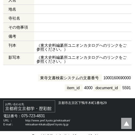
人名
地名
寺社名
その他事項
備考
刊本
（東大史料編纂所ユニオンカタログへのリンクをご
参照ください。）
影写本
（東大史料編纂所ユニオンカタログへのリンクをご
参照ください。）
東寺文書検索システムの文書番号
1000160690000
item_id
4000
document_id
5591
京都市左京区下鴨半木町1番地29
お問い合わせ先
京都府立京都学・歴彩館
075-723-4831
電話番号：
URL ：
http://www.pref.kyoto.jp/rekisaikan/
E-mail：
rekisaikan-kikaku@pref.kyoto.lg.jp