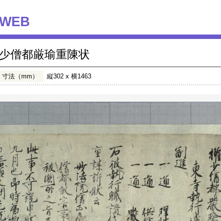
WEB
少僧都厳瑜重陳状
寸法（mm）
縦302 x 横1463