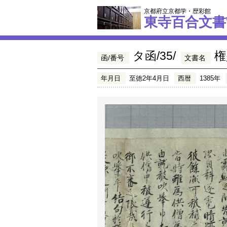
京都府立京都学・歴彩館
東寺百合文書
タ函/35/
権
函/番号
文書名
年月日
至徳2年4月日
西暦
1385年