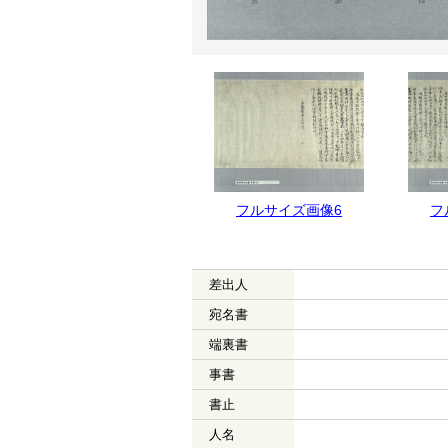
フルサイズ画像6
フ
差出人
宛名書
端裏書
事書
書止
人名