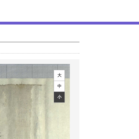
大
中
小