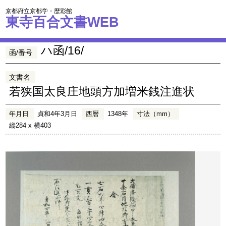
京都府立京都学・歴彩館
東寺百合文書WEB
ハ函/16/
函/番号
文書名
若狭国太良庄地頭方加増米銭注進状
年月日
貞和4年3月日
西暦
1348年
寸法（mm）
縦284 x 横403