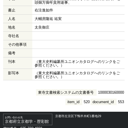
頭御方御年貢用途事、
書止
右注進如件
人名
大輔房隆祐 祐実
地名
太良御庄
寺社名
その他事項
備考
刊本
（東大史料編纂所ユニオンカタログへのリンクをご
参照ください。）
影写本
（東大史料編纂所ユニオンカタログへのリンクをご
参照ください。）
東寺文書検索システムの文書番号
1000030160000
item_id
520
document_id
553
京都市左京区下鴨半木町1番地29
お問い合わせ先
京都府立京都学・歴彩館