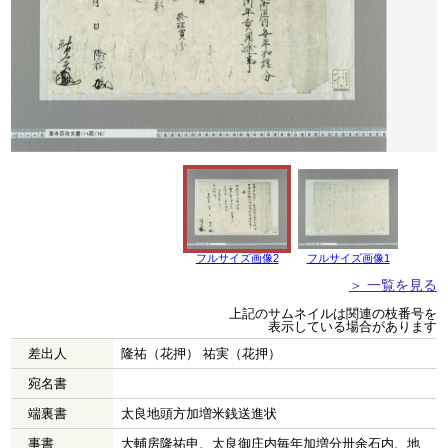
フルサイズ画像2
フルサイズ画像1
＞ 一覧を見る
上記のサムネイルは関連の枝番号を
表示している場合があります
差出人
隆祐（花押） 祐実（花押）
宛名書
端裏書
太良地頭方加増米銭送進状
事書
大輔房隆祐申、太良御庄内毎年加増分卅余石内、地