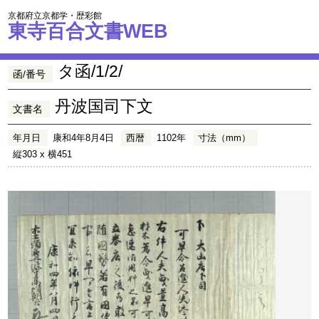
京都府立京都学・歴彩館
東寺百合文書WEB
タ函/1/2/
函/番号
丹波国司下文
文書名
年月日
康和4年8月4日
西暦
1102年
寸法（mm）
縦303 x 横451