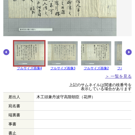
フルサイズ画像4
フルサイズ画像3
フルサイズ画像2
フルサイズ
＞ 一覧を見る
上記のサムネイルは関連の枝番号を
表示している場合があります
差出人
木工頭兼丹波守高階朝臣（花押）
宛名書
端裏書
事書
書止