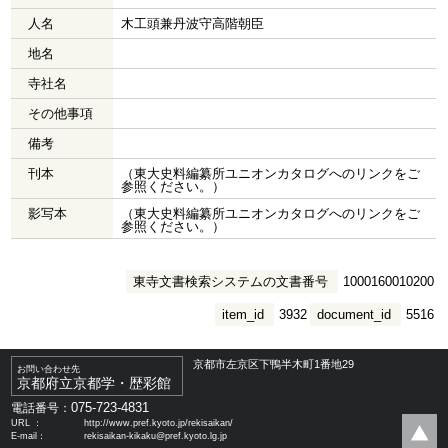
人名
木工頭兼丹波守高階朝臣
地名
寺社名
その他事項
備考
刊本
（東大史料編纂所ユニオンカタログへのリンクをご
参照ください。）
影写本
（東大史料編纂所ユニオンカタログへのリンクをご
参照ください。）
東寺文書検索システムの文書番号
1000160010200
item_id
3932
document_id
5516
京都市左京区下鴨半木町1番地29
お問い合わせ先
京都府立京都学・歴彩館
075-723-4831
電話番号：
URL ：
http://www.pref.kyoto.jp/rekisaikan/
E-mail：
rekisaikan-kikaku@pref.kyoto.lg.jp