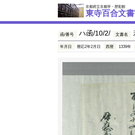
京都府立京都学・歴彩館
東寺百合文書
ハ函/10/2/
函/番号
文書名
年月日
暦応2年2月日
西暦
1339年