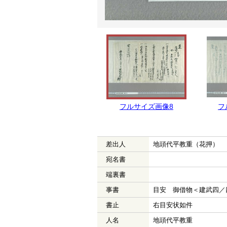
フルサイズ画像8
フ
差出人
地頭代平教重（花押）
宛名書
端裏書
事書
目安 御借物＜建武四／
書止
右目安状如件
人名
地頭代平教重