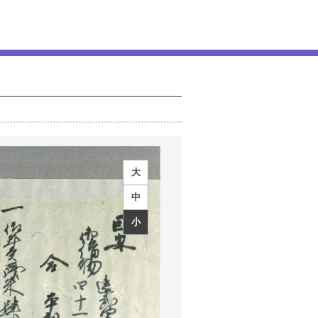
大
中
小