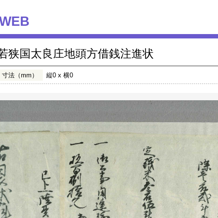
WEB
若狭国太良庄地頭方借銭注進状
寸法（mm）
縦0 x 横0