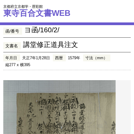
京都府立京都学・歴彩館
東寺百合文書WEB
ヨ函/160/2/
函/番号
講堂修正道具注文
文書名
年月日
天正7年1月28日
西暦
1579年
寸法（mm）
縦277 x 横395