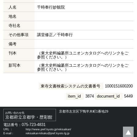
人名
千時奉行妙観院
地名
寺社名
その他事項
講堂修正／千時奉行
備考
刊本
（東大史料編纂所ユニオンカタログへのリンクをご
参照ください。）
影写本
（東大史料編纂所ユニオンカタログへのリンクをご
参照ください。）
東寺文書検索システムの文書番号
1000151600200
item_id
3874
document_id
5449
京都市左京区下鴨半木町1番地29
お問い合わせ先
京都府立京都学・歴彩館
075-723-4831
電話番号：
URL ：
http://www.pref.kyoto.jp/rekisaikan/
E-mail：
rekisaikan-kikaku@pref.kyoto.lg.jp