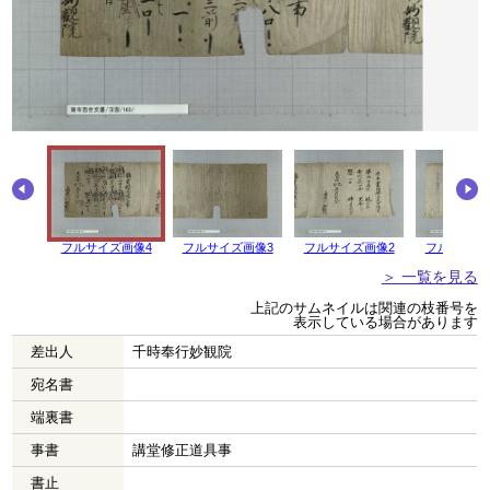
フルサイズ画像4
フルサイズ画像3
フルサイズ画像2
フルサイズ
＞ 一覧を見る
上記のサムネイルは関連の枝番号を
表示している場合があります
差出人
千時奉行妙観院
宛名書
端裏書
事書
講堂修正道具事
書止