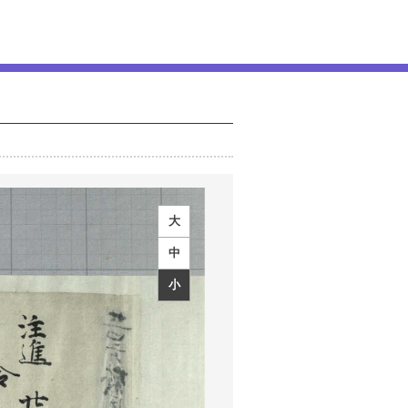
大
中
小