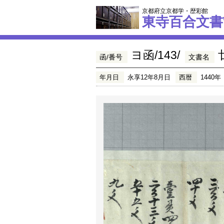
京都府立京都学・歴彩館
東寺百合文書
ヨ函/143/
函/番号
文書名
年月日
永享12年8月日
西暦
1440年