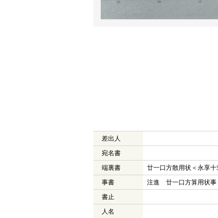
差出人
宛名書
端裏書
廿一口方散用状＜永享十
事書
注進 廿一口方算用状事
書止
人名