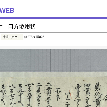
WEB
廿一口方散用状
寸法（mm）
縦275 x 横823