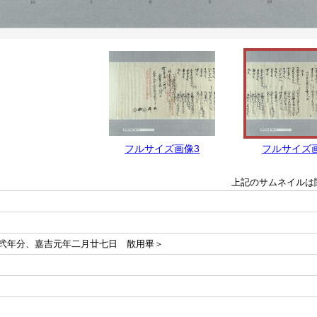
フルサイズ画像3
フルサイズ
上記のサムネイルは
弐年分、嘉吉元年二月廿七日 散用畢＞