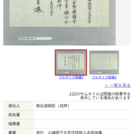
フルサイズ画像2
フルサイズ画像1
＞ 一覧を見る
上記のサムネイルは関連の枝番号を
表示している場合があります
差出人
散位源朝臣（花押）
宛名書
端裏書
事書
宛行、山城国下久世庄院田八名田地事