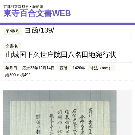
京都府立京都学・歴彩館
東寺百合文書WEB
ヨ函/139/
函/番号
文書名
山城国下久世庄院田八名田地宛行状
年月日
応永33年12月14日
西暦
1426年
寸法（mm）
縦300 x 横492