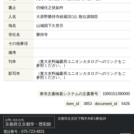
書止
仍補任之状如件
人名
大原野勝持寺経蔵坊□公 散位源朝臣
地名
山城国下久世庄
寺社名
勝持寺
その他事項
備考
刊本
（東大史料編纂所ユニオンカタログへのリンクをご
参照ください。）
影写本
（東大史料編纂所ユニオンカタログへのリンクをご
参照ください。）
東寺文書検索システムの文書番号
1000151390000
item_id
3853
document_id
5426
京都市左京区下鴨半木町1番地29
お問い合わせ先
京都府立京都学・歴彩館
075-723-4831
電話番号：