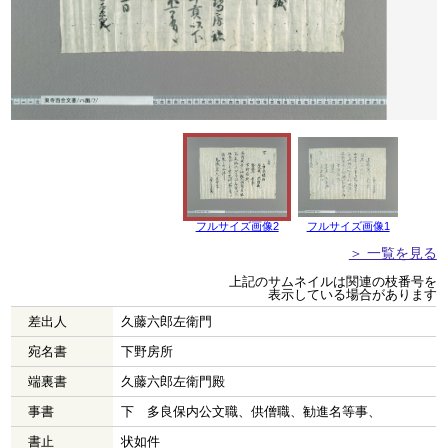
フルサイズ画像2
フルサイズ画像1
＞ 一覧を見る
上記のサムネイルは関連の枝番号を
表示している場合があります
差出人
久藤六郎左衛門
宛名書
下野房所
端裏書
久藤六郎左衛門殿
事書
下 多良保内公文職、供僧職、勧進名等事、
書止
状如件