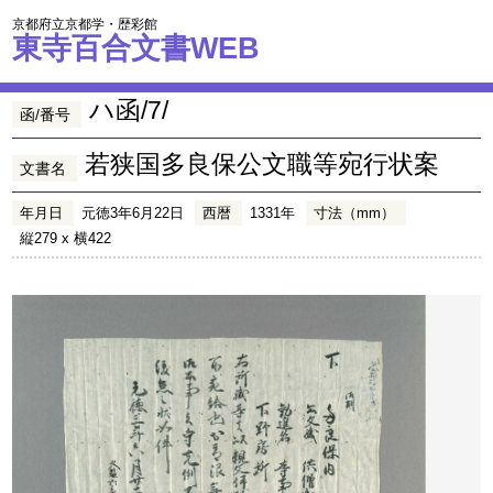
京都府立京都学・歴彩館
東寺百合文書WEB
ハ函/7/
函/番号
若狭国多良保公文職等宛行状案
文書名
年月日
元徳3年6月22日
西暦
1331年
寸法（mm）
縦279 x 横422