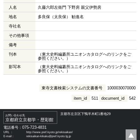
人名
久藤六郎左衛門 下野房 親父伊勢房
地名
多良保（太良保） 勧進名
寺社名
その他事項
備考
刊本
（東大史料編纂所ユニオンカタログへのリンクをご
参照ください。）
影写本
（東大史料編纂所ユニオンカタログへのリンクをご
参照ください。）
東寺文書検索システムの文書番号
1000030070000
item_id
511
document_id
542
京都市左京区下鴨半木町1番地29
お問い合わせ先
京都府立京都学・歴彩館
075-723-4831
電話番号：
URL ：
http://www.pref.kyoto.jp/rekisaikan/
E-mail：
rekisaikan-kikaku@pref.kyoto.lg.jp