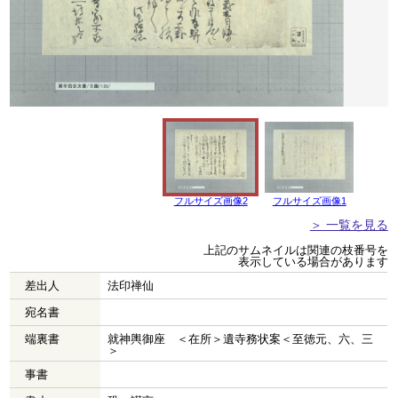
フルサイズ画像2
フルサイズ画像1
＞ 一覧を見る
上記のサムネイルは関連の枝番号を
表示している場合があります
差出人
法印禅仙
宛名書
端裏書
就神輿御座 ＜在所＞遺寺務状案＜至徳元、六、三
＞
事書