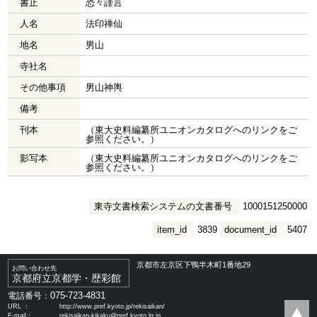
書止
恐々謹言
人名
法印禅仙
地名
男山
寺社名
その他事項
男山神輿
備考
刊本
（東大史料編纂所ユニオンカタログへのリンクをご
参照ください。）
影写本
（東大史料編纂所ユニオンカタログへのリンクをご
参照ください。）
東寺文書検索システムの文書番号
1000151250000
item_id
3839
document_id
5407
京都市左京区下鴨半木町1番地29
お問い合わせ先
京都府立京都学・歴彩館
075-723-4831
電話番号：
URL ：
http://www.pref.kyoto.jp/rekisaikan/
E-mail：
rekisaikan-kikaku@pref.kyoto.lg.jp