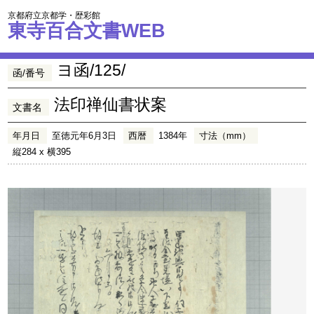
京都府立京都学・歴彩館
東寺百合文書WEB
ヨ函/125/
函/番号
法印禅仙書状案
文書名
年月日
至徳元年6月3日
西暦
1384年
寸法（mm）
縦284 x 横395