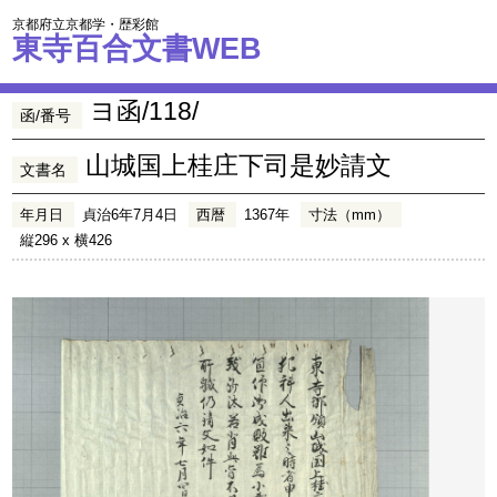
京都府立京都学・歴彩館
東寺百合文書WEB
ヨ函/118/
函/番号
山城国上桂庄下司是妙請文
文書名
年月日
貞治6年7月4日
西暦
1367年
寸法（mm）
縦296 x 横426