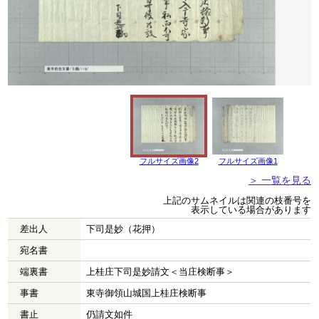
フルサイズ画像2
フルサイズ画像1
＞ 一覧を見る
上記のサムネイルは関連の枝番号を
表示している場合があります
差出人
下司是妙（花押）
宛名書
端裏書
上桂庄下司是妙請文＜当庄検断事＞
事書
東寺御領山城国上桂庄検断事
書止
仍請文如件