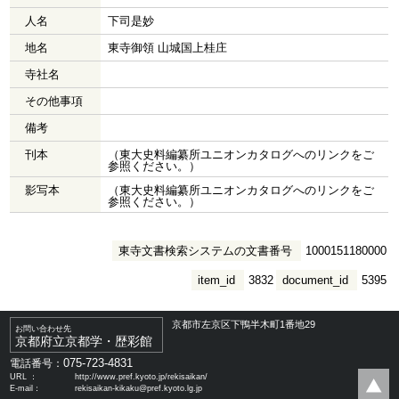
人名
下司是妙
地名
東寺御領 山城国上桂庄
寺社名
その他事項
備考
刊本
（東大史料編纂所ユニオンカタログへのリンクをご
参照ください。）
影写本
（東大史料編纂所ユニオンカタログへのリンクをご
参照ください。）
東寺文書検索システムの文書番号
1000151180000
item_id
3832
document_id
5395
京都市左京区下鴨半木町1番地29
お問い合わせ先
京都府立京都学・歴彩館
075-723-4831
電話番号：
URL ：
http://www.pref.kyoto.jp/rekisaikan/
E-mail：
rekisaikan-kikaku@pref.kyoto.lg.jp