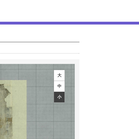
大
中
小