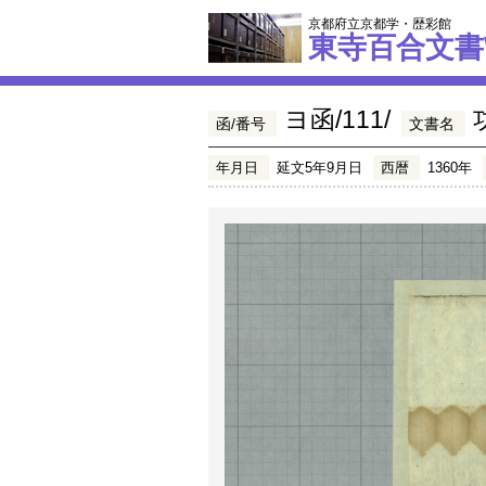
京都府立京都学・歴彩館
東寺百合文書
ヨ函/111/
函/番号
文書名
年月日
延文5年9月日
西暦
1360年