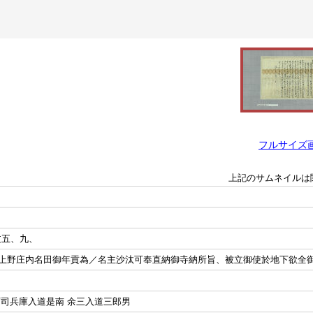
フルサイズ
上記のサムネイルは
延文五、九、
上野庄内名田御年貢為／名主沙汰可奉直納御寺納所旨、被立御使於地下欲全
下司兵庫入道是南 余三入道三郎男