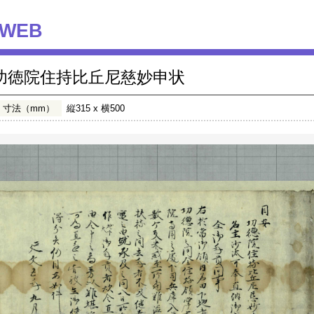
WEB
功徳院住持比丘尼慈妙申状
寸法（mm）
縦315 x 横500