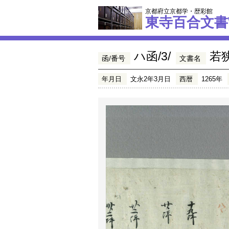
京都府立京都学・歴彩館
東寺百合文書
ハ函/3/
若
函/番号
文書名
年月日
文永2年3月日
西暦
1265年