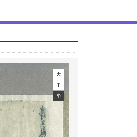
大
中
小