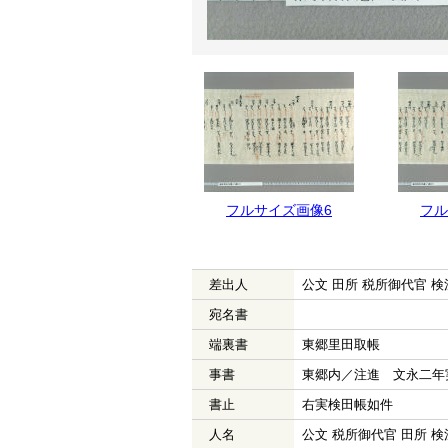
フルサイズ画像7
フルサイズ画像6
フル
差出人
公文 田所 税所御代官 検
宛名書
端裏書
東郷里田取帳
事書
東郷内／注進 文永二年
書止
右実検田帳如件
人名
公文 税所御代官 田所 検