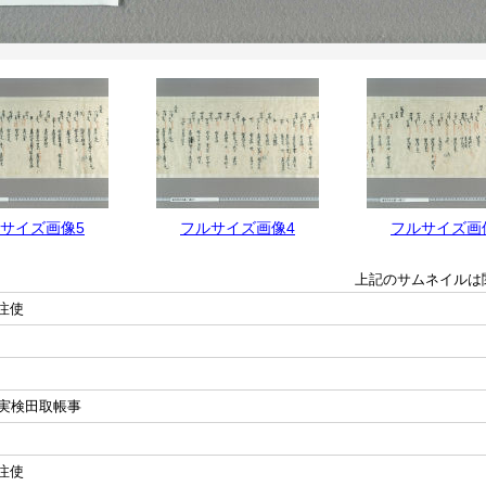
サイズ画像5
フルサイズ画像4
フルサイズ画
上記のサムネイルは
注使
実検田取帳事
注使