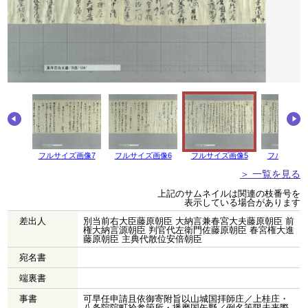
画像8
フルサイズ画像7
フルサイズ画像6
フルサイズ画像5
フルサイズ
＞ 一覧を見る
上記のサムネイルは関連の枝番号を
表示している場合があります
差出人
別当前右大臣藤原朝臣 大納言兼春宮大夫藤原朝臣 前
権大納言源朝臣 判官代左衛門佐藤原朝臣 春宮権大進
藤原朝臣 主典代散位安倍朝臣
宛名書
端裏書
事書
可早任申請且依御寄附旨以山城国拝師庄／上桂庄・
八条院院町拾参箇所・播磨国矢野／例名等限未来際