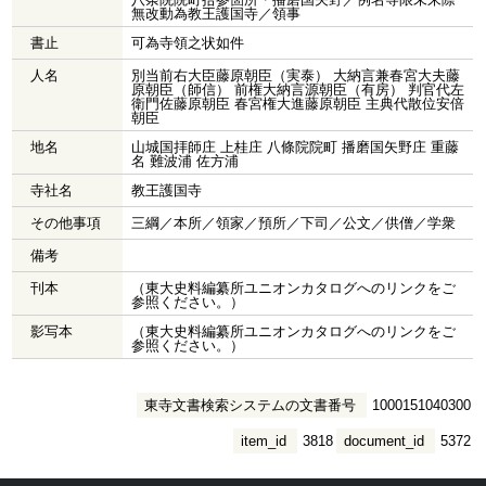
無改動為教王護国寺／領事
書止
可為寺領之状如件
人名
別当前右大臣藤原朝臣（実泰） 大納言兼春宮大夫藤
原朝臣（師信） 前権大納言源朝臣（有房） 判官代左
衛門佐藤原朝臣 春宮権大進藤原朝臣 主典代散位安倍
朝臣
地名
山城国拝師庄 上桂庄 八條院院町 播磨国矢野庄 重藤
名 難波浦 佐方浦
寺社名
教王護国寺
その他事項
三綱／本所／領家／預所／下司／公文／供僧／学衆
備考
刊本
（東大史料編纂所ユニオンカタログへのリンクをご
参照ください。）
影写本
（東大史料編纂所ユニオンカタログへのリンクをご
参照ください。）
東寺文書検索システムの文書番号
1000151040300
item_id
3818
document_id
5372