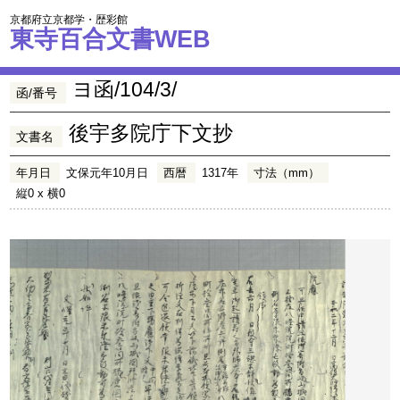
京都府立京都学・歴彩館
東寺百合文書WEB
ヨ函/104/3/
函/番号
後宇多院庁下文抄
文書名
年月日
文保元年10月日
西暦
1317年
寸法（mm）
縦0 x 横0