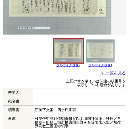
フルサイズ画像2
フルサイズ画像1
＞ 一覧を見る
上記のサムネイルは関連の枝番号を
表示している場合があります
差出人
宛名書
端裏書
庁御下文案 四ケ庄園事
事書
可早任申請月依御寄附旨以山城国拝師庄上桂庄／八
條院々町拾三箇所播磨国矢野例名等限未来際／無改
動為教王護国寺領事