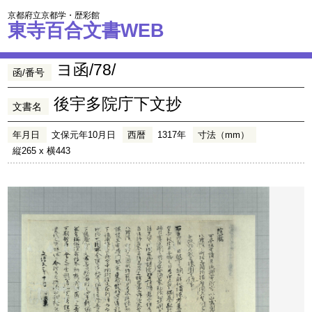
京都府立京都学・歴彩館
東寺百合文書WEB
ヨ函/78/
函/番号
後宇多院庁下文抄
文書名
年月日
文保元年10月日
西暦
1317年
寸法（mm）
縦265 x 横443