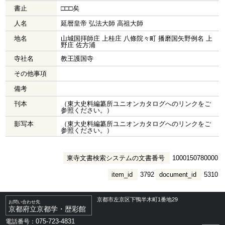
書止
□□□矣
人名
延暦皇帝 弘法大師 高祖大師
地名
山城国拝師庄 上桂庄 八條院々町 播磨国矢野例名 上
野庄 佐方浦
寺社名
教王護国寺
その他事項
備考
刊本
（東大史料編纂所ユニオンカタログへのリンクをご
参照ください。）
影写本
（東大史料編纂所ユニオンカタログへのリンクをご
参照ください。）
東寺文書検索システムの文書番号
1000150780000
item_id
3792
document_id
5310
京都市左京区下鴨半木町1番地29
お問い合わせ先
京都府立京都学・歴彩館
075-723-4831
電話番号：