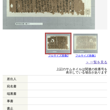
フルサイズ画像2
フルサイズ画像1
＞ 一覧を見る
上記のサムネイルは関連の枝番号を
表示している場合があります
差出人
宛名書
端裏書
事書
書止