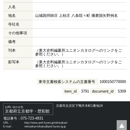
人名
地名
山城国拝師庄 上桂庄 八条院々町 播磨国矢野例名
寺社名
その他事項
備考
刊本
（東大史料編纂所ユニオンカタログへのリンクをご
参照ください。）
影写本
（東大史料編纂所ユニオンカタログへのリンクをご
参照ください。）
東寺文書検索システムの文書番号
1000150770000
item_id
3791
document_id
5309
京都市左京区下鴨半木町1番地29
お問い合わせ先
京都府立京都学・歴彩館
075-723-4831
電話番号：
URL ：
http://www.pref.kyoto.jp/rekisaikan/
E-mail：
rekisaikan-kikaku@pref.kyoto.lg.jp