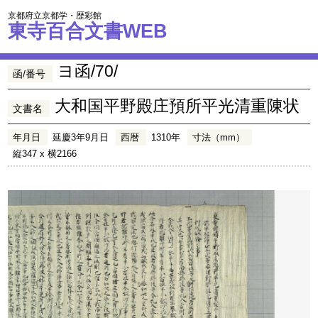
京都府立京都学・歴彩館
東寺百合文書WEB
ヨ函/70/
函/番号
大和国平野殿庄預所平光清重陳状
文書名
年月日
延慶3年9月日
西暦
1310年
寸法（mm）
縦347 x 横2166