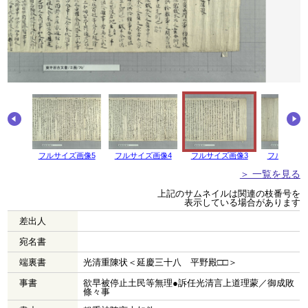
画像6
フルサイズ画像5
フルサイズ画像4
フルサイズ画像3
フルサイズ
＞ 一覧を見る
上記のサムネイルは関連の枝番号を
表示している場合があります
差出人
宛名書
端裏書
光清重陳状＜延慶三十八 平野殿□□＞
事書
欲早被停止土民等無理●訴任光清言上道理蒙／御成敗
條々事