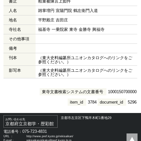
書止
粗重被陳言上如件
人名
雑掌増円 宣陽門院 鶴左衛門入道
地名
平野殿庄 吉田庄
寺社名
福基寺 一乗院家 東寺 金勝寺 興福寺
その他事項
備考
刊本
（東大史料編纂所ユニオンカタログへのリンクをご
参照ください。）
影写本
（東大史料編纂所ユニオンカタログへのリンクをご
参照ください。）
東寺文書検索システムの文書番号
1000150700000
item_id
3784
document_id
5296
京都市左京区下鴨半木町1番地29
お問い合わせ先
京都府立京都学・歴彩館
075-723-4831
電話番号：
URL ：
http://www.pref.kyoto.jp/rekisaikan/
E-mail：
rekisaikan-kikaku@pref.kyoto.lg.jp