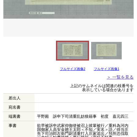
フルサイズ画像2
フルサイズ画像1
＞ 一覧を見る
上記のサムネイルは関連の枝番号を
表示している場合があります
差出人
宛名書
端裏書
平野殿 訴申下司清重乱妨狼籍事 初度 嘉元四三
事書
欲早被訴申武家仰御使被召上彼輩被行／重科為河内
国御家人高安金翅王太郎＜不知／実名＞語／得当庄
先下司治郎左衛門尉清重打入庄家追出／預所恣伐取