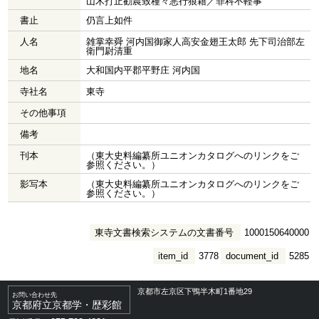
山木打止勧農致種々悪行狼籍／罪科不軽事
書止
仍言上如件
人名
雑掌幸舜 河内国御家人高安金翅王太郎 先下司治部左
衛門尉清重
地名
大和国内平郡平野庄 河内国
寺社名
東寺
その他事項
備考
刊本
（東大史料編纂所ユニオンカタログへのリンクをご
参照ください。）
影写本
（東大史料編纂所ユニオンカタログへのリンクをご
参照ください。）
東寺文書検索システムの文書番号
1000150640000
item_id
3778
document_id
5285
京都市左京区下鴨半木町1番地29
お問い合わせ先
京都府立京都学・歴彩館