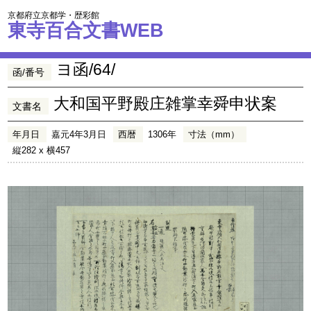
京都府立京都学・歴彩館
東寺百合文書WEB
ヨ函/64/
函/番号
大和国平野殿庄雑掌幸舜申状案
文書名
年月日
嘉元4年3月日
西暦
1306年
寸法（mm）
縦282 x 横457